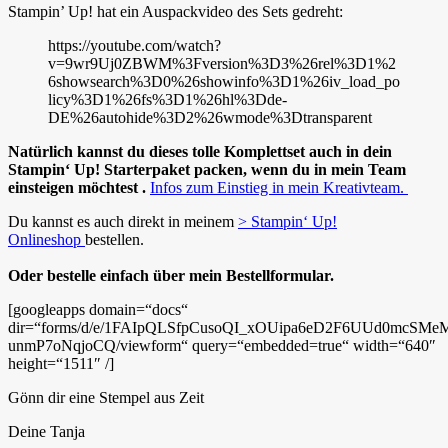
Stampin’ Up! hat ein Auspackvideo des Sets gedreht:
https://youtube.com/watch?
v=9wr9Uj0ZBWM%3Fversion%3D3%26rel%3D1%2
6showsearch%3D0%26showinfo%3D1%26iv_load_po
licy%3D1%26fs%3D1%26hl%3Dde-
DE%26autohide%3D2%26wmode%3Dtransparent
Natürlich kannst du dieses tolle Komplettset auch in dein
Stampin‘ Up! Starterpaket packen, wenn du in mein Team
einsteigen möchtest .
Infos zum Einstieg in mein Kreativteam.
Du kannst es auch direkt in meinem
> Stampin‘ Up!
Onlineshop
bestellen.
Oder bestelle einfach über mein Bestellformular.
[googleapps domain=“docs“
dir=“forms/d/e/1FAIpQLSfpCusoQI_xOUipa6eD2F6UUd0mcSM
unmP7oNqjoCQ/viewform“ query=“embedded=true“ width=“640″
height=“1511″ /]
Gönn dir eine Stempel aus Zeit
Deine Tanja