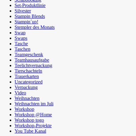
Set-Produktlinie
Silvester
Stampin Blends
Stampin´up!
Stempler des Monats
Swap
Swaps
Tasche
Taschen
Teamgeschenk
Teamhausaufgabe
Teelichtverpackung
Tierschachteln
Trauerkarten
Uncategorized
Verpackung
Video
Weihnachten
Weihnachten im Juli
Workshop
Workshop @Home
Workshop togo
Workshop-Projekte
You Tube Kanal