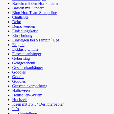
Basteln mit den Hortkindern
Basteln mit Kindern
Blog Hop Team Stempeline
Challange
Deko
Demo werden
Einladungskarte
Einschulung
Einsteigen bei STampin´ Up!
Etagere
Exklusiv Online
Flaschenanhänger
Geburtstag
Geldgeschenk
Geschenkanhänger
Goddies
Goodie
Goodies
Gutscheinverpackung
Halloween
Heißfolien-System
Hochzeit
Ideen mit 3 x 3" Designerpapier
Info
Info-Bestellung