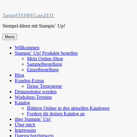
Zum
Inhalt
TanjasSTEMPELausZEIT
springen
Stempel-Ideen mit Stampin´ Up!
Menü
Willkommen
Stampin´ Up! Produkte bestellen
Mein Online-Shop
Sammelbestellung
Einzelbestellung
Blog
Kunden-Extras
Deine Treuesterne
Demonstrator werden
Workshop-Termine
Katalog
Blättern Online in den aktuellen Katalogen
Fordere dir deinen Katalog an
über Stampin´ Up!
Über mich
Impressum
Datenschutzhinweis