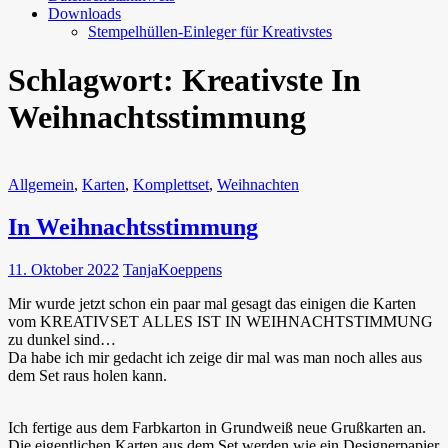
Downloads
Stempelhüllen-Einleger für Kreativstes
Schlagwort:
Kreativste In
Weihnachtsstimmung
Allgemein
,
Karten
,
Komplettset
,
Weihnachten
In Weihnachtsstimmung
11. Oktober 2022
TanjaKoeppens
Mir wurde jetzt schon ein paar mal gesagt das einigen die Karten
vom KREATIVSET ALLES IST IN WEIHNACHTSTIMMUNG
zu dunkel sind…
Da habe ich mir gedacht ich zeige dir mal was man noch alles aus
dem Set raus holen kann.
Ich fertige aus dem Farbkarton in Grundweiß neue Grußkarten an.
Die eigentlichen Karten aus dem Set werden wie ein Designerpapier