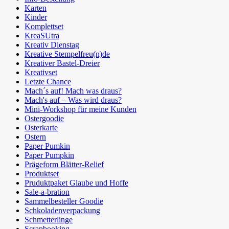
Karten
Kinder
Komplettset
KreaSUtra
Kreativ Dienstag
Kreative Stempelfreu(n)de
Kreativer Bastel-Dreier
Kreativset
Letzte Chance
Mach´s auf! Mach was draus?
Mach's auf – Was wird draus?
Mini-Workshop für meine Kunden
Ostergoodie
Osterkarte
Ostern
Paper Pumkin
Paper Pumpkin
Prägeform Blätter-Relief
Produktset
Pruduktpaket Glaube und Hoffe
Sale-a-bration
Sammelbesteller Goodie
Schkoladenverpackung
Schmetterlinge
Scrapbooking