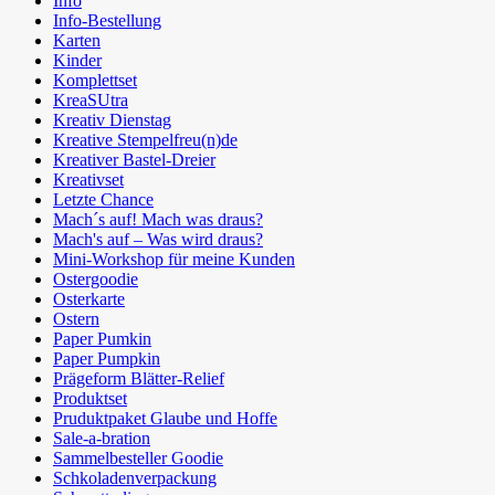
Info
Info-Bestellung
Karten
Kinder
Komplettset
KreaSUtra
Kreativ Dienstag
Kreative Stempelfreu(n)de
Kreativer Bastel-Dreier
Kreativset
Letzte Chance
Mach´s auf! Mach was draus?
Mach's auf – Was wird draus?
Mini-Workshop für meine Kunden
Ostergoodie
Osterkarte
Ostern
Paper Pumkin
Paper Pumpkin
Prägeform Blätter-Relief
Produktset
Pruduktpaket Glaube und Hoffe
Sale-a-bration
Sammelbesteller Goodie
Schkoladenverpackung