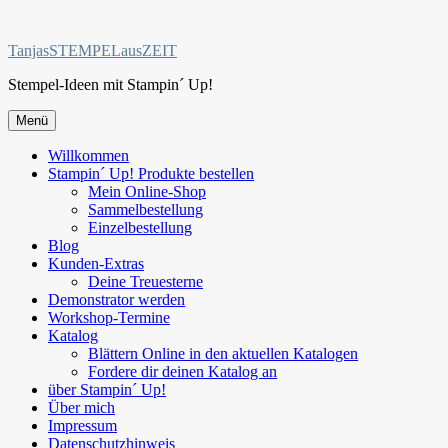
Zum
Inhalt
TanjasSTEMPELausZEIT
springen
Stempel-Ideen mit Stampin´ Up!
Menü
Willkommen
Stampin´ Up! Produkte bestellen
Mein Online-Shop
Sammelbestellung
Einzelbestellung
Blog
Kunden-Extras
Deine Treuesterne
Demonstrator werden
Workshop-Termine
Katalog
Blättern Online in den aktuellen Katalogen
Fordere dir deinen Katalog an
über Stampin´ Up!
Über mich
Impressum
Datenschutzhinweis