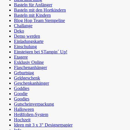
Basteln für Anfänger
Basteln mit den Hortkindern
Basteln mit Kindern
Blog Hop Team Stempeline
Challange
Deko
Demo werden
Einladungskarte
Einschulung
Einsteigen bei STampin´ Up!
Etagere
Exklusiv Online
Flaschenanhänger
Geburtstag
Geldgeschenk
Geschenkanhänger
Goddies
Goodie
Goodies
Gutscheinverpackung
Halloween
Heißfolien-System
Hochzeit
Ideen mit 3 x 3" Designerpapier