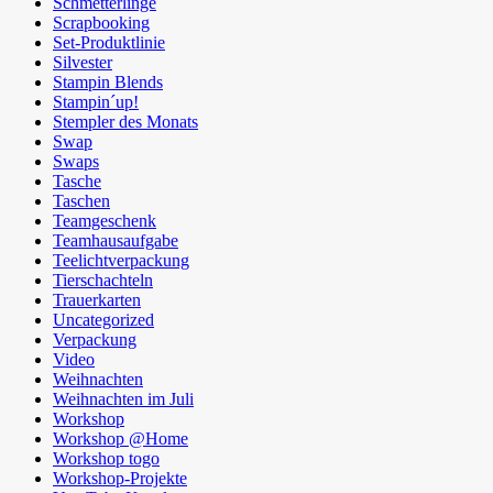
Schmetterlinge
Scrapbooking
Set-Produktlinie
Silvester
Stampin Blends
Stampin´up!
Stempler des Monats
Swap
Swaps
Tasche
Taschen
Teamgeschenk
Teamhausaufgabe
Teelichtverpackung
Tierschachteln
Trauerkarten
Uncategorized
Verpackung
Video
Weihnachten
Weihnachten im Juli
Workshop
Workshop @Home
Workshop togo
Workshop-Projekte