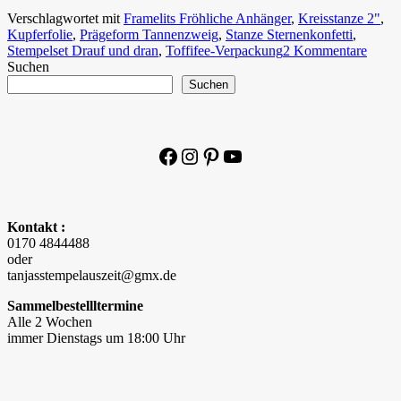
Verschlagwortet mit
Framelits Fröhliche Anhänger
,
Kreisstanze 2"
,
Kupferfolie
,
Prägeform Tannenzweig
,
Stanze Sternenkonfetti
,
Stempelset Drauf und dran
,
Toffifee-Verpackung
2 Kommentare
Suchen
Suchen
Facebook
Instagram
Pinterest
YouTube
Kontakt :
0170 4844488
oder
tanjasstempelauszeit@gmx.de
Sammelbestellltermine
Alle 2 Wochen
immer Dienstags um 18:00 Uhr