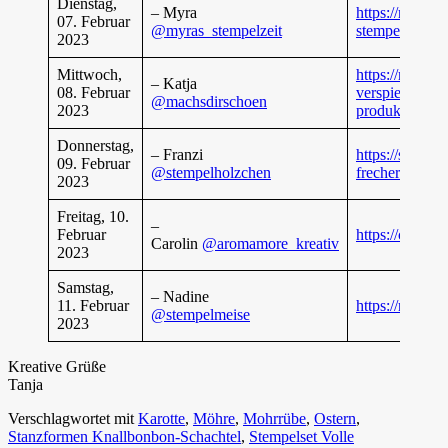
Dienstag,
– Myra
https://myras-
07. Februar
@myras_stempelzeit
stempelzeit.st
2023
Mittwoch,
https://machsd
– Katja
08. Februar
verspielt-vers
@machsdirschoen
2023
produkt-in-un
Donnerstag,
– Franzi
https://stempe
09. Februar
@stempelholzchen
frecher-wimpe
2023
Freitag, 10.
–
Februar
https://caroli
Carolin
@aromamore_kreativ
2023
Samstag,
– Nadine
11. Februar
https://nadine
@stempelmeise
2023
Kreative Grüße
Tanja
Verschlagwortet mit
Karotte
,
Möhre
,
Mohrrübe
,
Ostern
,
Stanzformen Knallbonbon-Schachtel
,
Stempelset Volle