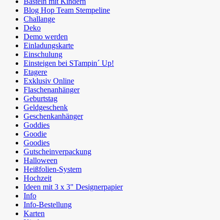
Basteln mit Kindern
Blog Hop Team Stempeline
Challange
Deko
Demo werden
Einladungskarte
Einschulung
Einsteigen bei STampin´ Up!
Etagere
Exklusiv Online
Flaschenanhänger
Geburtstag
Geldgeschenk
Geschenkanhänger
Goddies
Goodie
Goodies
Gutscheinverpackung
Halloween
Heißfolien-System
Hochzeit
Ideen mit 3 x 3" Designerpapier
Info
Info-Bestellung
Karten