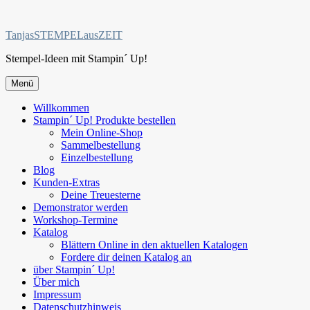
Zum
Inhalt
TanjasSTEMPELausZEIT
springen
Stempel-Ideen mit Stampin´ Up!
Menü
Willkommen
Stampin´ Up! Produkte bestellen
Mein Online-Shop
Sammelbestellung
Einzelbestellung
Blog
Kunden-Extras
Deine Treuesterne
Demonstrator werden
Workshop-Termine
Katalog
Blättern Online in den aktuellen Katalogen
Fordere dir deinen Katalog an
über Stampin´ Up!
Über mich
Impressum
Datenschutzhinweis