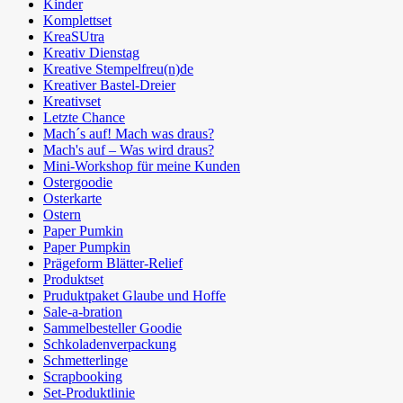
Kinder
Komplettset
KreaSUtra
Kreativ Dienstag
Kreative Stempelfreu(n)de
Kreativer Bastel-Dreier
Kreativset
Letzte Chance
Mach´s auf! Mach was draus?
Mach's auf – Was wird draus?
Mini-Workshop für meine Kunden
Ostergoodie
Osterkarte
Ostern
Paper Pumkin
Paper Pumpkin
Prägeform Blätter-Relief
Produktset
Pruduktpaket Glaube und Hoffe
Sale-a-bration
Sammelbesteller Goodie
Schkoladenverpackung
Schmetterlinge
Scrapbooking
Set-Produktlinie