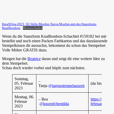
KreaSUtra-2023_02-Volle-Moehre-Tanja-Moehre-mit-der-Stanzform-
Knallbonbon
Herunterladen
Wenn du die Stanzform Knallbonbon-Schachtel #159182 bei mir
bestellst und noch einen Packen Farbkarton und das dazulassende
Stempelkissen dir aussuchst, bekommst du schon das Stempelset
Volle Möhre GRATIS dazu.
Morgen hat die
Beatrice
daran und zeigt dir eine weitere Idee zu
dem Stempelset.
Schau doch wieder vorbei und hüpfe zum nächsten.
Sonntag,
–
05. Februar
(du bist gerade
Tanja
@tanjasstempelauszeit
2023
Montag, 06.
– Bea
https://www.kn
Februar
@knoepfchentilda
februar
2023