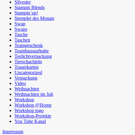
Silvester
Stampin Blends
Stampin´up!
Stempler des Monats
Swap
Swaps
Tasche
Taschen
Teamgeschenk
Teamhausaufgabe
Teelichtverpackung
Tierschachteln
Trauerkarten
Uncategorized
Verpackung
Video
Weihnachten
Weihnachten im Juli
Workshop
Workshop @Home
Workshop togo
Workshop-Projekte
You Tube Kanal
Impressum