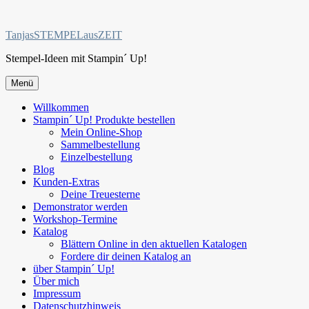
Zum
Inhalt
TanjasSTEMPELausZEIT
springen
Stempel-Ideen mit Stampin´ Up!
Menü
Willkommen
Stampin´ Up! Produkte bestellen
Mein Online-Shop
Sammelbestellung
Einzelbestellung
Blog
Kunden-Extras
Deine Treuesterne
Demonstrator werden
Workshop-Termine
Katalog
Blättern Online in den aktuellen Katalogen
Fordere dir deinen Katalog an
über Stampin´ Up!
Über mich
Impressum
Datenschutzhinweis