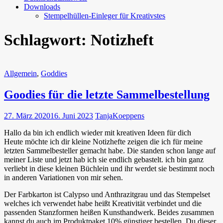
Downloads
Stempelhüllen-Einleger für Kreativstes
Schlagwort:
Notizheft
Allgemein
,
Goddies
Goodies für die letzte Sammelbestellung
27. März 2020
16. Juni 2023
TanjaKoeppens
Hallo da bin ich endlich wieder mit kreativen Ideen für dich
Heute möchte ich dir kleine Notizhefte zeigen die ich für meine
letzten Sammelbesteller gemacht habe. Die standen schon lange auf
meiner Liste und jetzt hab ich sie endlich gebastelt. ich bin ganz
verliebt in diese kleinen Büchlein und ihr werdet sie bestimmt noch
in anderen Variationen von mir sehen.
Der Farbkarton ist Calypso und Anthrazitgrau und das Stempelset
welches ich verwendet habe heißt Kreativität verbindet und die
passenden Stanzformen heißen Kunsthandwerk. Beides zusammen
kannst du auch im Produktpaket 10% günstiger bestellen. Du dieser