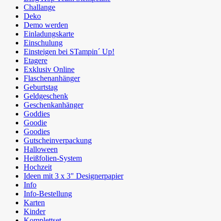
Challange
Deko
Demo werden
Einladungskarte
Einschulung
Einsteigen bei STampin´ Up!
Etagere
Exklusiv Online
Flaschenanhänger
Geburtstag
Geldgeschenk
Geschenkanhänger
Goddies
Goodie
Goodies
Gutscheinverpackung
Halloween
Heißfolien-System
Hochzeit
Ideen mit 3 x 3" Designerpapier
Info
Info-Bestellung
Karten
Kinder
Komplettset