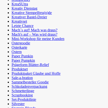
KreaSUtra
Kreativ Dienstag
Kreative Stempelfreu(n)de
Kreativer Bastel-Dreier
Kreativset
Letzte Chance
Mach´s auf! Mach was draus?
Mach's auf – Was wird draus?
Mini-Workshop für meine Kunden
Ostergoodie
Osterkarte
Ostern
Paper Pumkin
Paper Pumpkin
Prägeform Blätter-Relief
Produktset
Pruduktpaket Glaube und Hoffe
Sale-a-bration
Sammelbesteller Goodie
Schkoladenverpackung
Schmetterlinge
Scrapbooking
Set-Produktlinie
Silvester