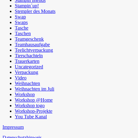
Stampin Blends
Stampin´up!
Stempler des Monats
Swap
Swaps
Tasche
Taschen
Teamgeschenk
Teamhausaufgabe
Teelichtverpackung
Tierschachteln
Trauerkarten
Uncategorized
Verpackung
Video
Weihnachten
Weihnachten im Juli
Workshop
Workshop @Home
Workshop togo
Workshop-Projekte
You Tube Kanal
Impressum
Datenschutzhinweis