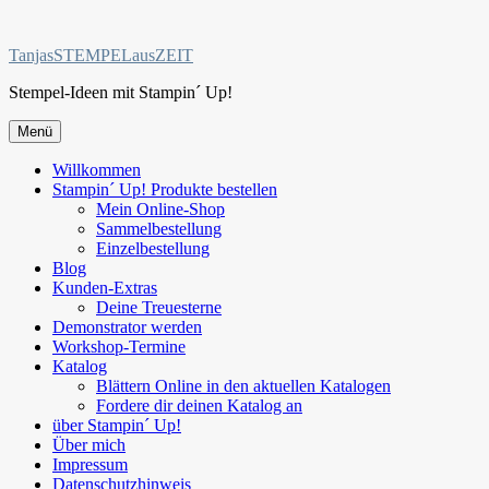
Zum
Inhalt
TanjasSTEMPELausZEIT
springen
Stempel-Ideen mit Stampin´ Up!
Menü
Willkommen
Stampin´ Up! Produkte bestellen
Mein Online-Shop
Sammelbestellung
Einzelbestellung
Blog
Kunden-Extras
Deine Treuesterne
Demonstrator werden
Workshop-Termine
Katalog
Blättern Online in den aktuellen Katalogen
Fordere dir deinen Katalog an
über Stampin´ Up!
Über mich
Impressum
Datenschutzhinweis