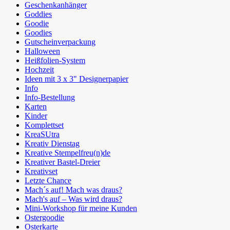
Geschenkanhänger
Goddies
Goodie
Goodies
Gutscheinverpackung
Halloween
Heißfolien-System
Hochzeit
Ideen mit 3 x 3" Designerpapier
Info
Info-Bestellung
Karten
Kinder
Komplettset
KreaSUtra
Kreativ Dienstag
Kreative Stempelfreu(n)de
Kreativer Bastel-Dreier
Kreativset
Letzte Chance
Mach´s auf! Mach was draus?
Mach's auf – Was wird draus?
Mini-Workshop für meine Kunden
Ostergoodie
Osterkarte