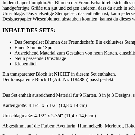
In dem Paper Pumpkin-Set Blumen der Freundschaftdreht sich alles 
handgefertigte Grüße tun gut und zeigen anderen, dass du auch in schw
Umschläge. Das vielseitige Stempelset, das enthalten ist, kann jede
Designerpapier Wiesenblumen abstauben konnten, kannst du dieses wu
INHALT DES SETS:
Das Stempelset Blumen der Freundschaft: Ein exklusives Stempe
Einen Stampin’ Spot
Ausreichend Material zum Gestalten von neun Karten, einschli
Neun passende Umschläge
Klebemittel
Ein transparenter Block ist
NICHT
in diesem Set enthalten.
Der transparente Block D (Art.-Nr. 1184885) passt perfekt.
Das Set enthält ausreichend Material für 9 Karten, 3 in je 3 Designs
Kartengröße: 4-1/4″ x 5-1/2″ (10,8 x 14 cm)
Umschlagmaße: 4-1/2″ x 5-3/4″ (11,4 x 14,6 cm)
Abgestimmt auf die Farben: Aventurin, Hummelgelb, Merlotrot, R