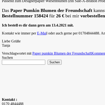
Passend zum Designerpapier Wiesenblumen (ein Sale-A-Bration Prod
Das
Paper Pumkin Blumen der Freundschaft
kannst
Bestellnummer 158424
für
26 €
bei mir
vorbestellen
Ich bestell es dir dann gern am 13.4.2021 mit.
Kontakt wie immer per
E-Mai
l oder auch gerne per 01704844488. 
Liebe Grüße
Tanja
Verschlagwortet mit
Paper pumkin Blumen der Freundschaft
Kommenta
Suchen
Suchen
Kontakt :
0170 4844488