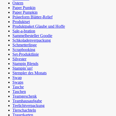
Ostern
Paper Pumkin
Paper Pumpkin
Prägeform Blätter-Relief
Produktset
Pruduktpaket Glaube und Hoffe
Sale-a-bration
Sammelbesteller Goodie
Schkoladenverpackung
Schmetterlinge
Scrapbooking
Set-Produktlinie
Silvester
Stampin Blends
Stampin´up!
Stempler des Monats
Swap
Swaps
Tasche
Taschen
Teamgeschenk
Teamhausaufgabe
Teelichtverpackung
Tierschachteln
Trauerkarten