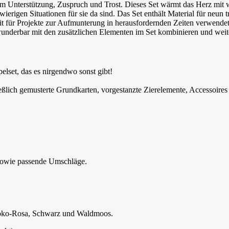
um Unterstützung, Zuspruch und Trost. Dieses Set wärmt das Herz mi
ierigen Situationen für sie da sind. Das Set enthält Material für neun 
rzeit für Projekte zur Aufmunterung in herausfordernden Zeiten verwend
nderbar mit den zusätzlichen Elementen im Set kombinieren und weiter
lset, das es nirgendwo sonst gibt!
eßlich gemusterte Grundkarten, vorgestanzte Zierelemente, Accessoire
, sowie passende Umschläge.
okoko-Rosa, Schwarz und Waldmoos.