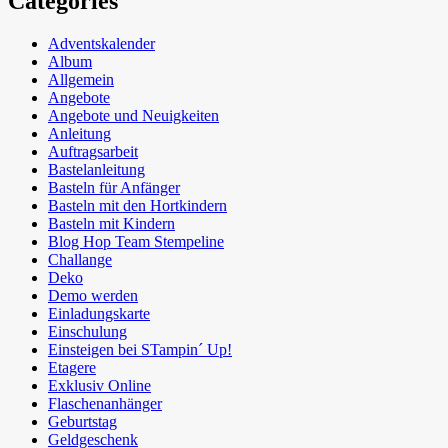
Categories
Adventskalender
Album
Allgemein
Angebote
Angebote und Neuigkeiten
Anleitung
Auftragsarbeit
Bastelanleitung
Basteln für Anfänger
Basteln mit den Hortkindern
Basteln mit Kindern
Blog Hop Team Stempeline
Challange
Deko
Demo werden
Einladungskarte
Einschulung
Einsteigen bei STampin´ Up!
Etagere
Exklusiv Online
Flaschenanhänger
Geburtstag
Geldgeschenk