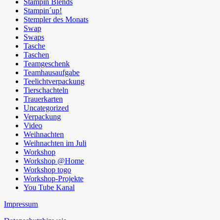
Stampin Blends
Stampin´up!
Stempler des Monats
Swap
Swaps
Tasche
Taschen
Teamgeschenk
Teamhausaufgabe
Teelichtverpackung
Tierschachteln
Trauerkarten
Uncategorized
Verpackung
Video
Weihnachten
Weihnachten im Juli
Workshop
Workshop @Home
Workshop togo
Workshop-Projekte
You Tube Kanal
Impressum