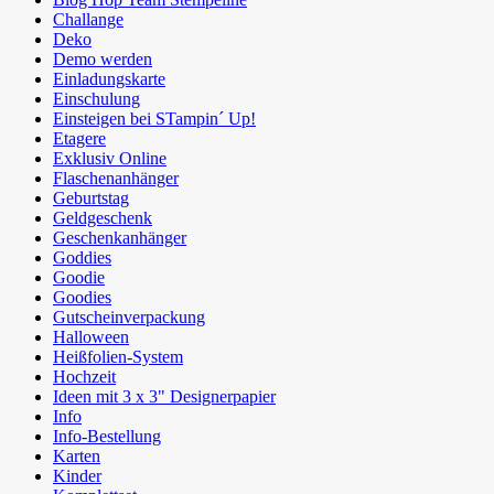
Challange
Deko
Demo werden
Einladungskarte
Einschulung
Einsteigen bei STampin´ Up!
Etagere
Exklusiv Online
Flaschenanhänger
Geburtstag
Geldgeschenk
Geschenkanhänger
Goddies
Goodie
Goodies
Gutscheinverpackung
Halloween
Heißfolien-System
Hochzeit
Ideen mit 3 x 3" Designerpapier
Info
Info-Bestellung
Karten
Kinder