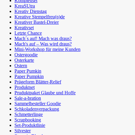
Komplettset
KreaSUtra
Kreativ Dienstag
Kreative Stempelfreu(n)de
Kreativer Bastel-Dreier
Kreativset
Letzte Chance
Mach´s auf! Mach was draus?
Mach's auf – Was wird draus?
Mini-Workshop für meine Kunden
Ostergoodie
Osterkarte
Ostern
Paper Pumkin
Paper Pumpkin
Prägeform Blätter-Relief
Produktset
Pruduktpaket Glaube und Hoffe
Sale-a-bration
Sammelbesteller Goodie
Schkoladenverpackung
Schmetterlinge
Scrapbooking
Set-Produktlinie
Silvester