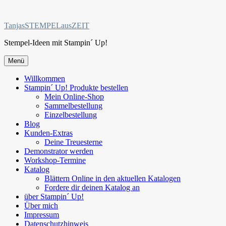
Zum
Inhalt
TanjasSTEMPELausZEIT
springen
Stempel-Ideen mit Stampin´ Up!
Menü
Willkommen
Stampin´ Up! Produkte bestellen
Mein Online-Shop
Sammelbestellung
Einzelbestellung
Blog
Kunden-Extras
Deine Treuesterne
Demonstrator werden
Workshop-Termine
Katalog
Blättern Online in den aktuellen Katalogen
Fordere dir deinen Katalog an
über Stampin´ Up!
Über mich
Impressum
Datenschutzhinweis