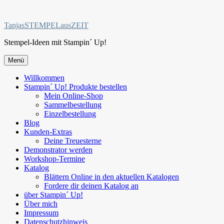
Zum
Inhalt
TanjasSTEMPELausZEIT
springen
Stempel-Ideen mit Stampin´ Up!
Menü
Willkommen
Stampin´ Up! Produkte bestellen
Mein Online-Shop
Sammelbestellung
Einzelbestellung
Blog
Kunden-Extras
Deine Treuesterne
Demonstrator werden
Workshop-Termine
Katalog
Blättern Online in den aktuellen Katalogen
Fordere dir deinen Katalog an
über Stampin´ Up!
Über mich
Impressum
Datenschutzhinweis