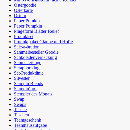
Ostergoodie
Osterkarte
Ostern
Paper Pumkin
Paper Pumpkin
Prägeform Blätter-Relief
Produktset
Pruduktpaket Glaube und Hoffe
Sale-a-bration
Sammelbesteller Goodie
Schkoladenverpackung
Schmetterlinge
Scrapbooking
Set-Produktlinie
Silvester
Stampin Blends
Stampin´up!
Stempler des Monats
Swap
Swaps
Tasche
Taschen
Teamgeschenk
Teamhausaufgabe