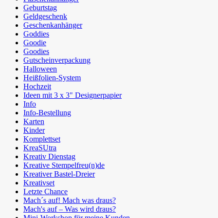
Geburtstag
Geldgeschenk
Geschenkanhänger
Goddies
Goodie
Goodies
Gutscheinverpackung
Halloween
Heißfolien-System
Hochzeit
Ideen mit 3 x 3" Designerpapier
Info
Info-Bestellung
Karten
Kinder
Komplettset
KreaSUtra
Kreativ Dienstag
Kreative Stempelfreu(n)de
Kreativer Bastel-Dreier
Kreativset
Letzte Chance
Mach´s auf! Mach was draus?
Mach's auf – Was wird draus?
Mini-Workshop für meine Kunden