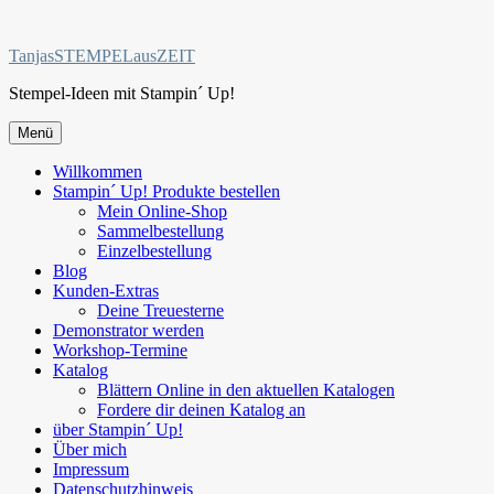
Zum
Inhalt
TanjasSTEMPELausZEIT
springen
Stempel-Ideen mit Stampin´ Up!
Menü
Willkommen
Stampin´ Up! Produkte bestellen
Mein Online-Shop
Sammelbestellung
Einzelbestellung
Blog
Kunden-Extras
Deine Treuesterne
Demonstrator werden
Workshop-Termine
Katalog
Blättern Online in den aktuellen Katalogen
Fordere dir deinen Katalog an
über Stampin´ Up!
Über mich
Impressum
Datenschutzhinweis