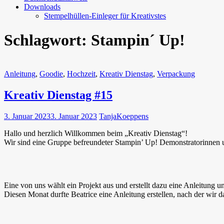
Downloads
Stempelhüllen-Einleger für Kreativstes
Schlagwort:
Stampin´ Up!
Anleitung
,
Goodie
,
Hochzeit
,
Kreativ Dienstag
,
Verpackung
Kreativ Dienstag #15
3. Januar 2023
3. Januar 2023
TanjaKoeppens
Hallo und herzlich Willkommen beim „Kreativ Dienstag“!
Wir sind eine Gruppe befreundeter Stampin’ Up! Demonstratorinnen u
Eine von uns wählt ein Projekt aus und erstellt dazu eine Anleitung u
Diesen Monat durfte Beatrice eine Anleitung erstellen, nach der wir d