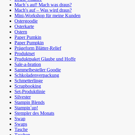
Mach´s auf! Mach was draus?
Mach's auf – Was wird draus?
Mini-Workshop für meine Kunden
Ostergoodie
Osterkarte
Ostern
Paper Pumkin
Paper Pumpkin
Prägeform Blätter-Relief
Produktset
Pruduktpaket Glaube und Hoffe
Sale-a-bration
Sammelbesteller Goodie
Schkoladenverpackung
Schmetterlinge
Scrapbooking
Set-Produktlinie
Silvester
Stampin Blends
Stampin´up!
Stempler des Monats
Swap
Swaps
Tasche
Taschen