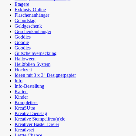
Etagere
Exklusiv Online
Flaschenanhänger
Geburtstag
Geldgeschenk
Geschenkanhänger
Goddies
Goodie
Goodies
Gutscheinverpackung
Halloween
Heißfolien-System
Hochzeit
Ideen mit 3 x 3" Designerpapier
Info
Info-Bestellung
Karten
Kinder
Komplettset
KreaSUtra
Kreativ Dienstag
Kreative Stempelfreu(n)de
Kreativer Bastel-Dreier
Kreativset
Letzte Chance