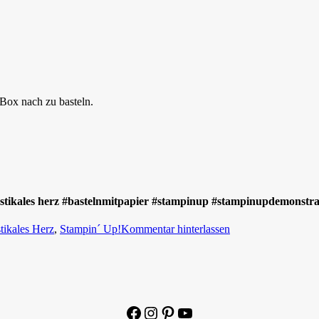
Box nach zu basteln.
ikales herz #bastelnmitpapier #stampinup #stampinupdemonstrat
tikales Herz
,
Stampin´ Up!
Kommentar hinterlassen
Facebook
Instagram
Pinterest
YouTube