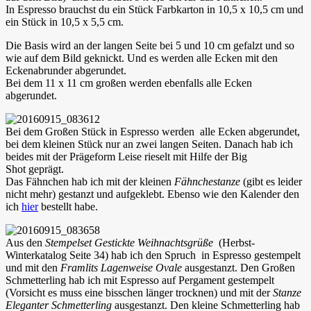
In Espresso brauchst du ein Stück Farbkarton in 10,5 x 10,5 cm und
ein Stück in 10,5 x 5,5 cm.
Die Basis wird an der langen Seite bei 5 und 10 cm gefalzt und so
wie auf dem Bild geknickt. Und es werden alle Ecken mit den
Eckenabrunder abgerundet.
Bei dem 11 x 11 cm großen werden ebenfalls alle Ecken
abgerundet.
Bei dem Großen Stück in Espresso werden alle Ecken abgerundet,
bei dem kleinen Stück nur an zwei langen Seiten. Danach hab ich
beides mit der Prägeform Leise rieselt mit Hilfe der Big
Shot geprägt.
Das Fähnchen hab ich mit der kleinen
Fähnchestanze
(gibt es leider
nicht mehr) gestanzt und aufgeklebt. Ebenso wie den Kalender den
ich
hier
bestellt habe.
Aus den
Stempelset Gestickte Weihnachtsgrüße
(Herbst-
Winterkatalog Seite 34) hab ich den Spruch in Espresso gestempelt
und mit den
Framlits Lagenweise Ovale
ausgestanzt. Den Großen
Schmetterling hab ich mit Espresso auf Pergament gestempelt
(Vorsicht es muss eine bisschen länger trocknen) und mit der
Stanze
Eleganter Schmetterling
ausgestanzt. Den kleine Schmetterling hab