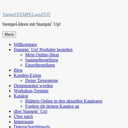
Zum
Inhalt
TanjasSTEMPELausZEIT
springen
Stempel-Ideen mit Stampin´ Up!
Menü
Willkommen
Stampin´ Up! Produkte bestellen
Mein Online-Shop
Sammelbestellung
Einzelbestellung
Blog
Kunden-Extras
Deine Treuesterne
Demonstrator werden
Workshop-Termine
Katalog
Blättern Online in den aktuellen Katalogen
Fordere dir deinen Katalog an
über Stampin´ Up!
Über mich
Impressum
Datenschutzhinweis