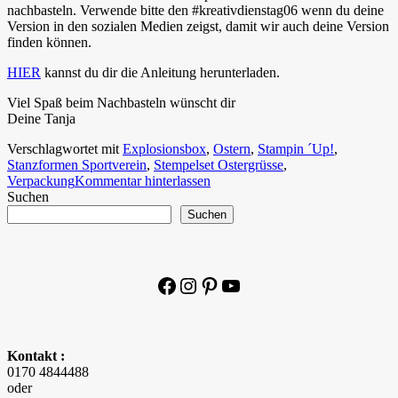
nachbasteln. Verwende bitte den #kreativdienstag06 wenn du deine
Version in den sozialen Medien zeigst, damit wir auch deine Version
finden können.
HIER
kannst du dir die Anleitung herunterladen.
Viel Spaß beim Nachbasteln wünscht dir
Deine Tanja
Verschlagwortet mit
Explosionsbox
,
Ostern
,
Stampin ´Up!
,
Stanzformen Sportverein
,
Stempelset Ostergrüsse
,
Verpackung
Kommentar hinterlassen
Suchen
Suchen
Facebook
Instagram
Pinterest
YouTube
Kontakt :
0170 4844488
oder