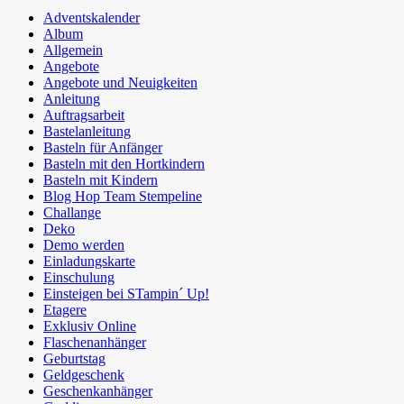
Adventskalender
Album
Allgemein
Angebote
Angebote und Neuigkeiten
Anleitung
Auftragsarbeit
Bastelanleitung
Basteln für Anfänger
Basteln mit den Hortkindern
Basteln mit Kindern
Blog Hop Team Stempeline
Challange
Deko
Demo werden
Einladungskarte
Einschulung
Einsteigen bei STampin´ Up!
Etagere
Exklusiv Online
Flaschenanhänger
Geburtstag
Geldgeschenk
Geschenkanhänger