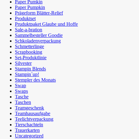
Paper Pumkin
Paper Pumpkin
Prägeform Blätter-Relief
Produktset
Pruduktpaket Glaube und Hoffe
Sale-a-bration
Sammelbesteller Goodie
Schkoladenverpackung
Schmetterlinge
Scrapbooking
Set-Produktlinie
Silvester
Stampin Blends
Stampin´up!
Stempler des Monats
Swap
Swaps
Tasche
Taschen
Teamgeschenk
Teamhausaufgabe
Teelichtverpackung
Tierschachteln
Trauerkarten
Uncategorized