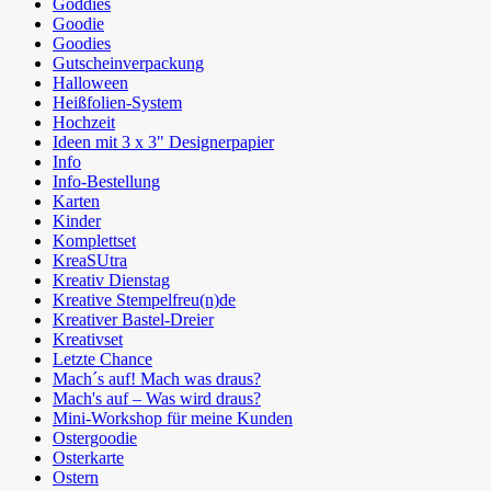
Goddies
Goodie
Goodies
Gutscheinverpackung
Halloween
Heißfolien-System
Hochzeit
Ideen mit 3 x 3" Designerpapier
Info
Info-Bestellung
Karten
Kinder
Komplettset
KreaSUtra
Kreativ Dienstag
Kreative Stempelfreu(n)de
Kreativer Bastel-Dreier
Kreativset
Letzte Chance
Mach´s auf! Mach was draus?
Mach's auf – Was wird draus?
Mini-Workshop für meine Kunden
Ostergoodie
Osterkarte
Ostern