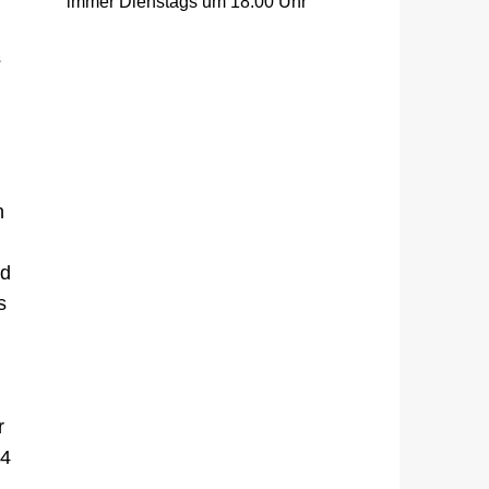
immer Dienstags um 18:00 Uhr
s
n
nd
s
r
 4