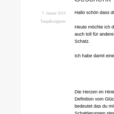
Hallo schön dass du
7. Januar 2019
TanjaKoeppens
Heute möchte ich d
auch toll für ander
Schatz.
Ich habe damit ein
Die Herzen im Hint
Definition vom Glüc
bedeutet das du mi
Schattierungen ste