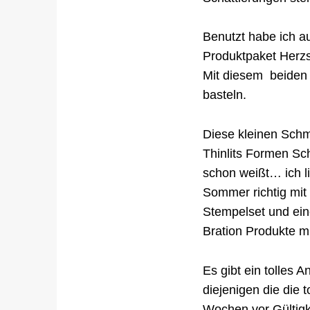
Benutzt habe ich a
Produktpaket Herz
Mit diesem beiden
basteln.
Diese kleinen Schm
Thinlits Formen Sch
schon weißt… ich l
Sommer richtig mit 
Stempelset und ei
Bration Produkte mi
Es gibt ein tolles 
diejenigen die die
Wochen vor Gültigk