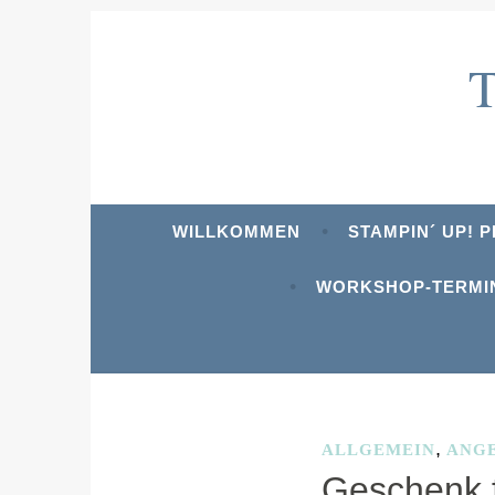
Zum
Inhalt
springen
WILLKOMMEN
STAMPIN´ UP! 
WORKSHOP-TERMI
SCHLAGWORT:
ST
,
ALLGEMEIN
ANGE
Geschenk f