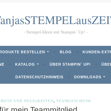
TanjasSTEMPELausZEI
Stempel-Ideen mit Stampin´ Up!
PRODUKTE BESTELLEN
BLOG
KUNDEN-EXT
NE
KATALOG
ÜBER STAMPIN´ UP!
ÜBE
DATENSCHUTZHINWEIS
DOWNLOADS
EMPELSET DEFINITION VON GLÜCK
,
BOTE UND NEUIGKEITEN
TEAMGESCHENK
ür mein Teammitglied