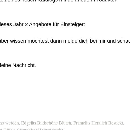
eses Jahr 2 Angebote für Einsteiger:
ber wissen möchtest dann melde dich bei mir und scha
deine Nachricht.
o werden
,
Edgelits Bildschöne Blüten
,
Framelits Herzlich Bestickt
,
on Glück
,
Stempelset Herzenssache