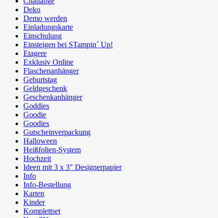
Challange
Deko
Demo werden
Einladungskarte
Einschulung
Einsteigen bei STampin´ Up!
Etagere
Exklusiv Online
Flaschenanhänger
Geburtstag
Geldgeschenk
Geschenkanhänger
Goddies
Goodie
Goodies
Gutscheinverpackung
Halloween
Heißfolien-System
Hochzeit
Ideen mit 3 x 3" Designerpapier
Info
Info-Bestellung
Karten
Kinder
Komplettset