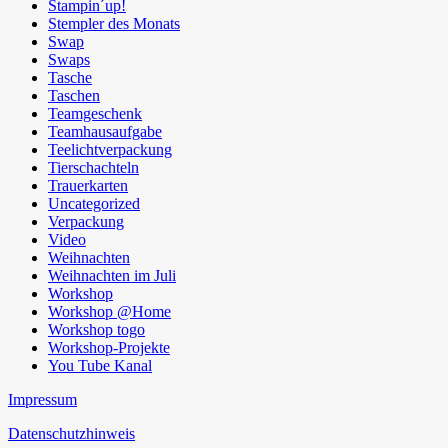
Stampin´up!
Stempler des Monats
Swap
Swaps
Tasche
Taschen
Teamgeschenk
Teamhausaufgabe
Teelichtverpackung
Tierschachteln
Trauerkarten
Uncategorized
Verpackung
Video
Weihnachten
Weihnachten im Juli
Workshop
Workshop @Home
Workshop togo
Workshop-Projekte
You Tube Kanal
Impressum
Datenschutzhinweis