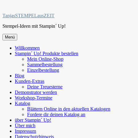
Zum
Inhalt
TanjasSTEMPELausZEIT
springen
Stempel-Ideen mit Stampin´ Up!
Menü
Willkommen
Stampin´ Up! Produkte bestellen
Mein Online-Shop
Sammelbestellung
Einzelbestellung
Blog
Kunden-Extras
Deine Treuesterne
Demonstrator werden
Workshop-Termine
Katalog
Blättern Online in den aktuellen Katalogen
Fordere dir deinen Katalog an
über Stampin´ Up!
Über mich
Impressum
Datenschutzhinweis