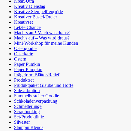
KreaSUtra
Kreativ Dienstag
Kreative Stempelfreu(n)de
Kreativer Bastel-Dreier
Kreativset
Letzte Chance
Mach´s auf! Mach was draus?
Mach's auf – Was wird draus?
Mini-Workshop für meine Kunden
Ostergoodie
Osterkarte
Ostern
Paper Pumkin
Paper Pumpkin
Prägeform Blätter-Relief
Produktset
Pruduktpaket Glaube und Hoffe
Sale-a-bration
Sammelbesteller Goodie
Schkoladenverpackung
Schmetterlinge
Scrapbooking
Set-Produktlinie
Silvester
Stampin Blends