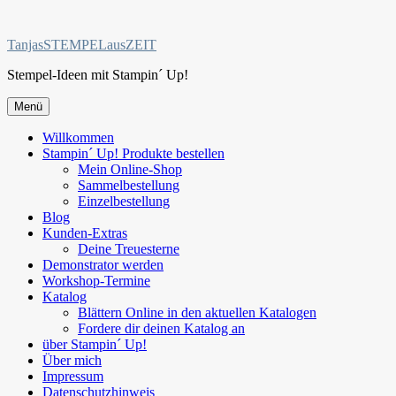
Zum
Inhalt
TanjasSTEMPELausZEIT
springen
Stempel-Ideen mit Stampin´ Up!
Menü
Willkommen
Stampin´ Up! Produkte bestellen
Mein Online-Shop
Sammelbestellung
Einzelbestellung
Blog
Kunden-Extras
Deine Treuesterne
Demonstrator werden
Workshop-Termine
Katalog
Blättern Online in den aktuellen Katalogen
Fordere dir deinen Katalog an
über Stampin´ Up!
Über mich
Impressum
Datenschutzhinweis