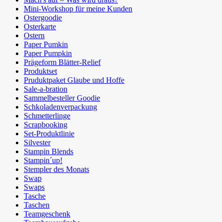
Mini-Workshop für meine Kunden
Ostergoodie
Osterkarte
Ostern
Paper Pumkin
Paper Pumpkin
Prägeform Blätter-Relief
Produktset
Pruduktpaket Glaube und Hoffe
Sale-a-bration
Sammelbesteller Goodie
Schkoladenverpackung
Schmetterlinge
Scrapbooking
Set-Produktlinie
Silvester
Stampin Blends
Stampin´up!
Stempler des Monats
Swap
Swaps
Tasche
Taschen
Teamgeschenk