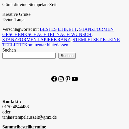
Gönn dir eine StempelausZeit
Kreative Grüße
Deine Tanja
Verschlagwortet mit
BESTES ETIKETT
,
STANZFORMEN
GESCHENKSCHACHTEL NACH WUNSCH
,
STANZFORMEN PAPIERKRANZ
,
STEMPELSET KLEINE
TEELIEBE
Kommentar hinterlassen
Suchen
Suchen
Facebook
Instagram
Pinterest
YouTube
Kontakt :
0170 4844488
oder
tanjasstempelauszeit@gmx.de
Sammelbestellltermine