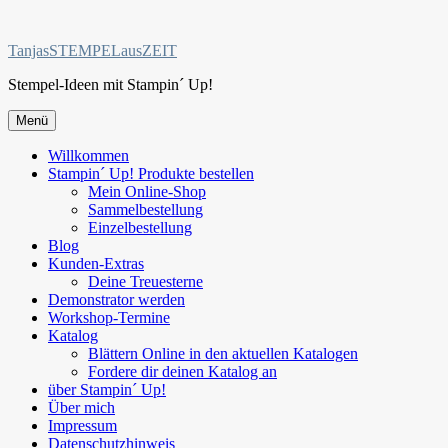
Zum
Inhalt
TanjasSTEMPELausZEIT
springen
Stempel-Ideen mit Stampin´ Up!
Menü
Willkommen
Stampin´ Up! Produkte bestellen
Mein Online-Shop
Sammelbestellung
Einzelbestellung
Blog
Kunden-Extras
Deine Treuesterne
Demonstrator werden
Workshop-Termine
Katalog
Blättern Online in den aktuellen Katalogen
Fordere dir deinen Katalog an
über Stampin´ Up!
Über mich
Impressum
Datenschutzhinweis