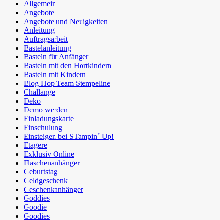
Allgemein
Angebote
Angebote und Neuigkeiten
Anleitung
Auftragsarbeit
Bastelanleitung
Basteln für Anfänger
Basteln mit den Hortkindern
Basteln mit Kindern
Blog Hop Team Stempeline
Challange
Deko
Demo werden
Einladungskarte
Einschulung
Einsteigen bei STampin´ Up!
Etagere
Exklusiv Online
Flaschenanhänger
Geburtstag
Geldgeschenk
Geschenkanhänger
Goddies
Goodie
Goodies