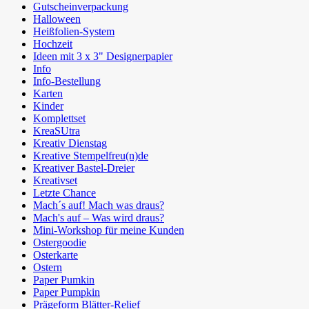
Gutscheinverpackung
Halloween
Heißfolien-System
Hochzeit
Ideen mit 3 x 3" Designerpapier
Info
Info-Bestellung
Karten
Kinder
Komplettset
KreaSUtra
Kreativ Dienstag
Kreative Stempelfreu(n)de
Kreativer Bastel-Dreier
Kreativset
Letzte Chance
Mach´s auf! Mach was draus?
Mach's auf – Was wird draus?
Mini-Workshop für meine Kunden
Ostergoodie
Osterkarte
Ostern
Paper Pumkin
Paper Pumpkin
Prägeform Blätter-Relief