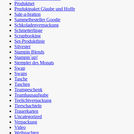
Produktset
Pruduktpaket Glaube und Hoffe
Sale-a-bration
Sammelbesteller Goodie
Schkoladenverpackung
Schmetterlinge
Scrapbooking
Set-Produktlinie
Silvester
Stampin Blends
Stampin´up!
Stempler des Monats
Swap
Swaps
Tasche
Taschen
Teamgeschenk
Teamhausaufgabe
Teelichtverpackung
Tierschachteln
Trauerkarten
Uncategorized
Verpackung
Video
Weihnachten