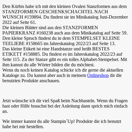
Den Kürbis habe ich mit den kleinen Ovalen Stanzformen aus dem
STANZFORMEN GESCHENKSCHACHTEL NACH
WUNSCH #159894. Du findest sie im Minikatalog Juni-Dezember
2022 auf Seite 61.
Die kleinen Blätter sind aus den STANZFORMEN
PAPIERKRANZ #160238 auch aus dem Minikatalog auf Seite 59.
Den kleine Spruch findest du in dem STEMPELSET KLEINE
TEELIEBE #158665 im Jahreskatalog 2022/23 auf Seite 13.
Das kleine Etikett ist eine Handstanze und heißt BESTES
ETIKETT #158885. Du findest es im Jahreskatalog 2022/23 auf
Seite 115. Zu der Stanze gibt es ein tolles Alphabet-Stempelset. Mit
ihm kannst du alle Wörter bilden die du möchtest.
Wenn du noch keinen Katalog schicke ich dir gerne die aktuellen
Kataloge zu. Du kannst aber auch in meinem
Onlineshop
dir die
benutzten Produkte anschauen.
Jetzt wünsche ich dir viel Spaß beim Nachbasteln. Wenn du Fragen
hast oder Hilfe brauchst bei der Anleitung dann sprich mich einfach
an.
Wie immer kannst du alle Stampin´Up! Produkte die ich benutzt
habe bei mir bestellen.