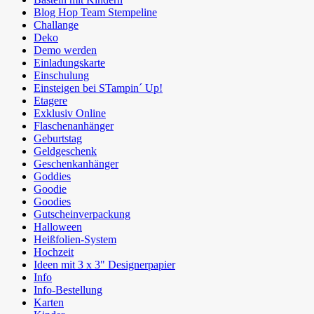
Blog Hop Team Stempeline
Challange
Deko
Demo werden
Einladungskarte
Einschulung
Einsteigen bei STampin´ Up!
Etagere
Exklusiv Online
Flaschenanhänger
Geburtstag
Geldgeschenk
Geschenkanhänger
Goddies
Goodie
Goodies
Gutscheinverpackung
Halloween
Heißfolien-System
Hochzeit
Ideen mit 3 x 3" Designerpapier
Info
Info-Bestellung
Karten