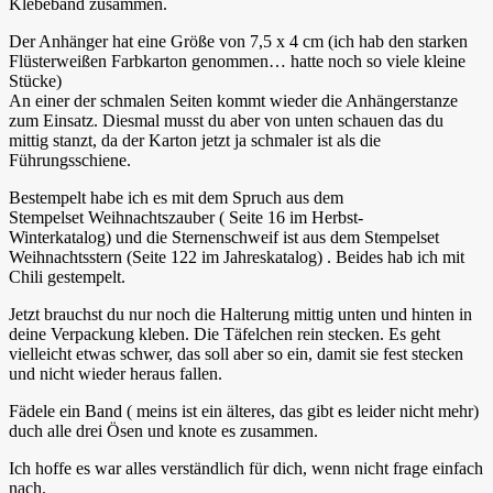
Klebeband zusammen.
Der Anhänger hat eine Größe von 7,5 x 4 cm (ich hab den starken
Flüsterweißen Farbkarton genommen… hatte noch so viele kleine
Stücke)
An einer der schmalen Seiten kommt wieder die Anhängerstanze
zum Einsatz. Diesmal musst du aber von unten schauen das du
mittig stanzt, da der Karton jetzt ja schmaler ist als die
Führungsschiene.
Bestempelt habe ich es mit dem Spruch aus dem
Stempelset Weihnachtszauber ( Seite 16 im Herbst-
Winterkatalog) und die Sternenschweif ist aus dem Stempelset
Weihnachtsstern (Seite 122 im Jahreskatalog) . Beides hab ich mit
Chili gestempelt.
Jetzt brauchst du nur noch die Halterung mittig unten und hinten in
deine Verpackung kleben. Die Täfelchen rein stecken. Es geht
vielleicht etwas schwer, das soll aber so ein, damit sie fest stecken
und nicht wieder heraus fallen.
Fädele ein Band ( meins ist ein älteres, das gibt es leider nicht mehr)
duch alle drei Ösen und knote es zusammen.
Ich hoffe es war alles verständlich für dich, wenn nicht frage einfach
nach.