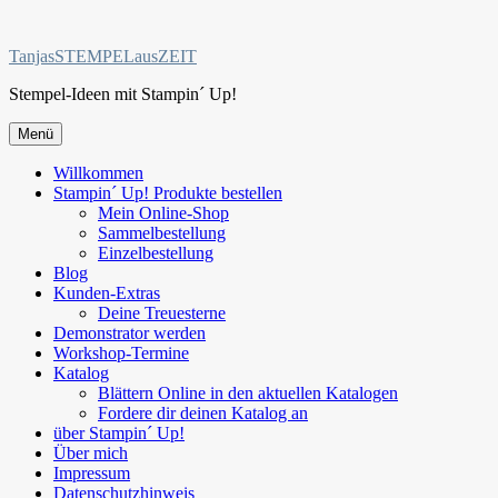
Zum
Inhalt
TanjasSTEMPELausZEIT
springen
Stempel-Ideen mit Stampin´ Up!
Menü
Willkommen
Stampin´ Up! Produkte bestellen
Mein Online-Shop
Sammelbestellung
Einzelbestellung
Blog
Kunden-Extras
Deine Treuesterne
Demonstrator werden
Workshop-Termine
Katalog
Blättern Online in den aktuellen Katalogen
Fordere dir deinen Katalog an
über Stampin´ Up!
Über mich
Impressum
Datenschutzhinweis