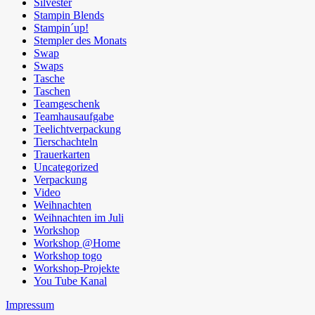
Silvester
Stampin Blends
Stampin´up!
Stempler des Monats
Swap
Swaps
Tasche
Taschen
Teamgeschenk
Teamhausaufgabe
Teelichtverpackung
Tierschachteln
Trauerkarten
Uncategorized
Verpackung
Video
Weihnachten
Weihnachten im Juli
Workshop
Workshop @Home
Workshop togo
Workshop-Projekte
You Tube Kanal
Impressum