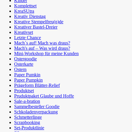
Kinder
Komplettset
KreaSUtra
Kreativ Dienstag
Kreative Stempelfreu(n)de
Kreativer Bastel-Dreier
Kreativset
Letzte Chance
Mach´s auf! Mach was draus?
Mach's auf – Was wird draus?
Mini-Workshop für meine Kunden
Ostergoodie
Osterkarte
Ostern
Paper Pumkin
Paper Pumpkin
Prägeform Blätter-Relief
Produktset
Pruduktpaket Glaube und Hoffe
Sale-a-bration
Sammelbesteller Goodie
Schkoladenverpackung
Schmetterlinge
Scrapbooking
Set-Produktlinie