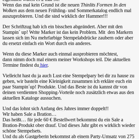
Wenn das mal kein Grund ist die neuen
Thinlits Formen In den
Wolken
aus dem neuen Frühling- und Sommerkatalog endlich mal
auszuprobieren. Und die sind wirklich der Hammer!!!
Der Schriftzug hab ich ein bisschen abgeändert. Aber mit den
Stampin´ up! Write Marker ist das kein Problem. Mit den Markern
lassen sich im Nu mehrfarbige Stempelabdrücke zaubern oder aber
du ersetzt einfach ein Wort durch ein anderes.
Wenn du diese Marker auch einmal ausprobieren möchtest,
dann nimm doch mal einem meiner Workshops teil. Die aktuellen
Termine findest du
hier
.
Vielleicht hast du ja auch Lust eine Stempelpary bei dir zu hause zu
geben, wir basteln eine Kleinigkeit zusammen ich erkläre euch ein
paar Stampin´up! Produkte. Und das Beste ist du kannst dir von
deinen verdienten Shopping-Vorteile noch zusätzlich etwas aus den
aktuellen Kataloge aussuchen.
Und das lohnt sich Anfang des Jahres immer doppelt!!
Wir haben Sale a Bration…
Das heißt… für jede 60 € Bestellwert bekommst du ein Sale a
Bration-Produkt ober drauf. Und dieses Jahr gibt es wirklich wieder
schöne Stempelsets.
Und du als Gastgeberin bekommst ab einem Party-Umsatz von 275