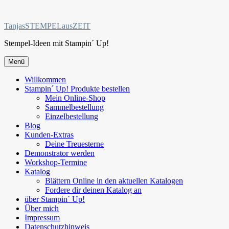
Zum
Inhalt
TanjasSTEMPELausZEIT
springen
Stempel-Ideen mit Stampin´ Up!
Menü
Willkommen
Stampin´ Up! Produkte bestellen
Mein Online-Shop
Sammelbestellung
Einzelbestellung
Blog
Kunden-Extras
Deine Treuesterne
Demonstrator werden
Workshop-Termine
Katalog
Blättern Online in den aktuellen Katalogen
Fordere dir deinen Katalog an
über Stampin´ Up!
Über mich
Impressum
Datenschutzhinweis