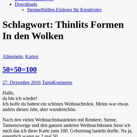
Downloads
Stempelhüllen-Einleger für Kreativstes
Schlagwort:
Thinlits Formen
In den Wolken
Allgemein
,
Karten
50+50=100
27. Dezember 2016
TanjaKoeppens
Hallo,
da bin ich wieder!
Ich hoffe du hattest ein schönes Weihnachtsfest. Meins war etwas
anders diesen Jahr, aber wunderschön.
Nach den vielen Weihnachtsbasteleien mit Rentiere, Sterne,
Tannenzweige und den ganzen anderen Weihnachtkrams freue ich
mich das ich diese Karte zum 100. Geburtstag basteln durfte. Na ja,
eigentlich waren es 2 mal 50.