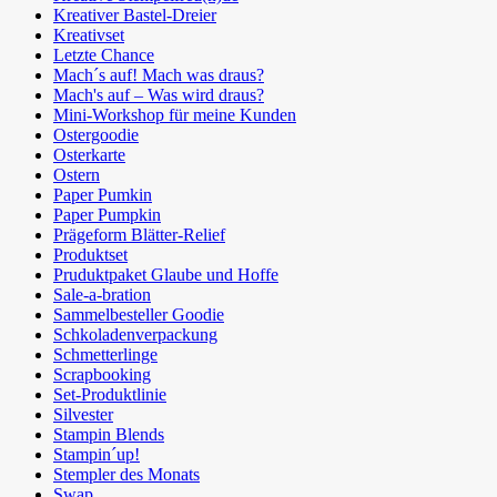
Kreativer Bastel-Dreier
Kreativset
Letzte Chance
Mach´s auf! Mach was draus?
Mach's auf – Was wird draus?
Mini-Workshop für meine Kunden
Ostergoodie
Osterkarte
Ostern
Paper Pumkin
Paper Pumpkin
Prägeform Blätter-Relief
Produktset
Pruduktpaket Glaube und Hoffe
Sale-a-bration
Sammelbesteller Goodie
Schkoladenverpackung
Schmetterlinge
Scrapbooking
Set-Produktlinie
Silvester
Stampin Blends
Stampin´up!
Stempler des Monats
Swap