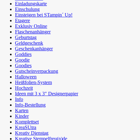
Einladungskarte
Einschulung
Einsteigen bei STampin´ Up!
Etagere
Exklusiv Online
Flaschenanhänger
Geburtstag
Geldgeschenk
Geschenkanhänger
Goddies
Goodie
Goodies
Gutscheinverpackung
Halloween
Heißfolien-System
Hochzeit
Ideen mit 3 x 3" Designerpapier
Info
Info-Bestellung
Karten
Kinder
Komplettset
KreaSUtra
Kreativ Dienstag
Kreative Stempelfreu(n)de