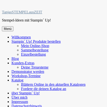
Zum
Inhalt
TanjasSTEMPELausZEIT
springen
Stempel-Ideen mit Stampin´ Up!
Menü
Willkommen
Stampin´ Up! Produkte bestellen
Mein Online-Shop
Sammelbestellung
Einzelbestellung
Blog
Kunden-Extras
Deine Treuesterne
Demonstrator werden
Workshop-Termine
Katalog
Blättern Online in den aktuellen Katalogen
Fordere dir deinen Katalog an
über Stampin´ Up!
Über mich
Impressum
Datenschutzhinweis