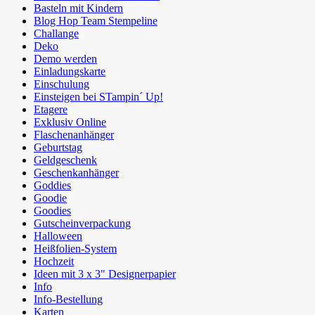
Basteln mit Kindern
Blog Hop Team Stempeline
Challange
Deko
Demo werden
Einladungskarte
Einschulung
Einsteigen bei STampin´ Up!
Etagere
Exklusiv Online
Flaschenanhänger
Geburtstag
Geldgeschenk
Geschenkanhänger
Goddies
Goodie
Goodies
Gutscheinverpackung
Halloween
Heißfolien-System
Hochzeit
Ideen mit 3 x 3" Designerpapier
Info
Info-Bestellung
Karten