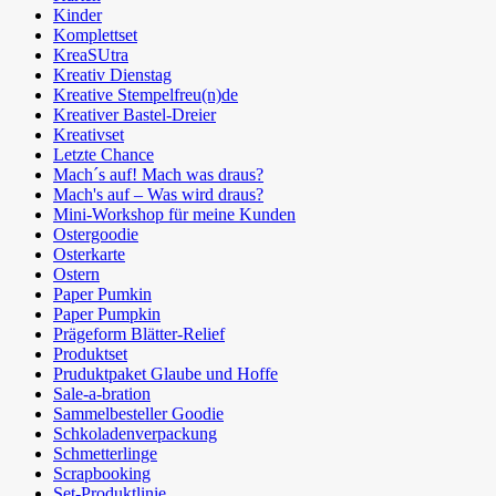
Kinder
Komplettset
KreaSUtra
Kreativ Dienstag
Kreative Stempelfreu(n)de
Kreativer Bastel-Dreier
Kreativset
Letzte Chance
Mach´s auf! Mach was draus?
Mach's auf – Was wird draus?
Mini-Workshop für meine Kunden
Ostergoodie
Osterkarte
Ostern
Paper Pumkin
Paper Pumpkin
Prägeform Blätter-Relief
Produktset
Pruduktpaket Glaube und Hoffe
Sale-a-bration
Sammelbesteller Goodie
Schkoladenverpackung
Schmetterlinge
Scrapbooking
Set-Produktlinie