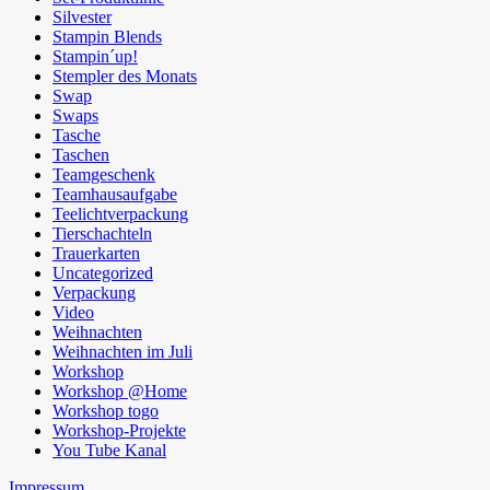
Silvester
Stampin Blends
Stampin´up!
Stempler des Monats
Swap
Swaps
Tasche
Taschen
Teamgeschenk
Teamhausaufgabe
Teelichtverpackung
Tierschachteln
Trauerkarten
Uncategorized
Verpackung
Video
Weihnachten
Weihnachten im Juli
Workshop
Workshop @Home
Workshop togo
Workshop-Projekte
You Tube Kanal
Impressum