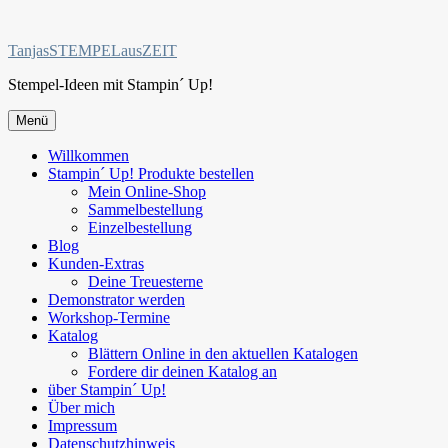
Zum
Inhalt
TanjasSTEMPELausZEIT
springen
Stempel-Ideen mit Stampin´ Up!
Menü
Willkommen
Stampin´ Up! Produkte bestellen
Mein Online-Shop
Sammelbestellung
Einzelbestellung
Blog
Kunden-Extras
Deine Treuesterne
Demonstrator werden
Workshop-Termine
Katalog
Blättern Online in den aktuellen Katalogen
Fordere dir deinen Katalog an
über Stampin´ Up!
Über mich
Impressum
Datenschutzhinweis