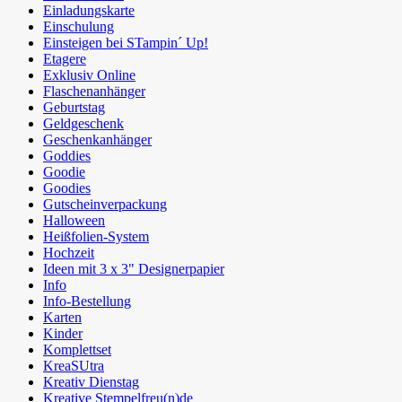
Einladungskarte
Einschulung
Einsteigen bei STampin´ Up!
Etagere
Exklusiv Online
Flaschenanhänger
Geburtstag
Geldgeschenk
Geschenkanhänger
Goddies
Goodie
Goodies
Gutscheinverpackung
Halloween
Heißfolien-System
Hochzeit
Ideen mit 3 x 3" Designerpapier
Info
Info-Bestellung
Karten
Kinder
Komplettset
KreaSUtra
Kreativ Dienstag
Kreative Stempelfreu(n)de