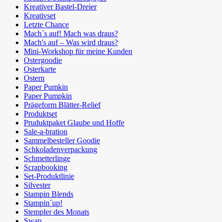
Kreativer Bastel-Dreier
Kreativset
Letzte Chance
Mach´s auf! Mach was draus?
Mach's auf – Was wird draus?
Mini-Workshop für meine Kunden
Ostergoodie
Osterkarte
Ostern
Paper Pumkin
Paper Pumpkin
Prägeform Blätter-Relief
Produktset
Pruduktpaket Glaube und Hoffe
Sale-a-bration
Sammelbesteller Goodie
Schkoladenverpackung
Schmetterlinge
Scrapbooking
Set-Produktlinie
Silvester
Stampin Blends
Stampin´up!
Stempler des Monats
Swap