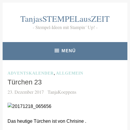
Zum
Inhalt
TanjasSTEMPELausZEIT
springen
Stempel-Ideen mit Stampin´ Up!
MENÜ
,
ADVENTSKALENDER
ALLGEMEIN
Türchen 23
23. Dezember 2017
TanjaKoeppens
Das heutige Türchen ist von Chrisine .