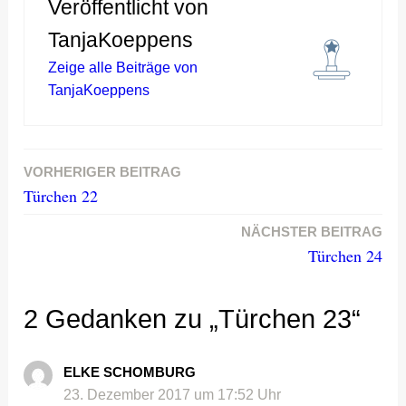
Veröffentlicht von
TanjaKoeppens
Zeige alle Beiträge von
TanjaKoeppens
VORHERIGER BEITRAG
Beitragsnavigation
Türchen 22
NÄCHSTER BEITRAG
Türchen 24
2 Gedanken zu „Türchen 23“
ELKE SCHOMBURG
23. Dezember 2017 um 17:52 Uhr