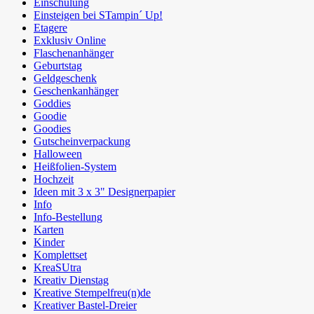
Einschulung
Einsteigen bei STampin´ Up!
Etagere
Exklusiv Online
Flaschenanhänger
Geburtstag
Geldgeschenk
Geschenkanhänger
Goddies
Goodie
Goodies
Gutscheinverpackung
Halloween
Heißfolien-System
Hochzeit
Ideen mit 3 x 3" Designerpapier
Info
Info-Bestellung
Karten
Kinder
Komplettset
KreaSUtra
Kreativ Dienstag
Kreative Stempelfreu(n)de
Kreativer Bastel-Dreier