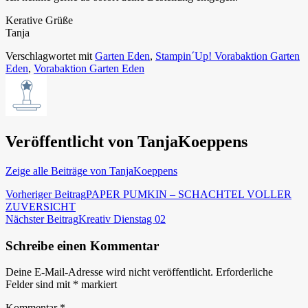
Kerative Grüße
Tanja
Verschlagwortet mit
Garten Eden
,
Stampin´Up! Vorabaktion Garten
Eden
,
Vorabaktion Garten Eden
Veröffentlicht von
TanjaKoeppens
Zeige alle Beiträge von TanjaKoeppens
Beitragsnavigation
Vorheriger Beitrag
PAPER PUMKIN – SCHACHTEL VOLLER
ZUVERSICHT
Nächster Beitrag
Kreativ Dienstag 02
Schreibe einen Kommentar
Deine E-Mail-Adresse wird nicht veröffentlicht.
Erforderliche
Felder sind mit
*
markiert
Kommentar
*