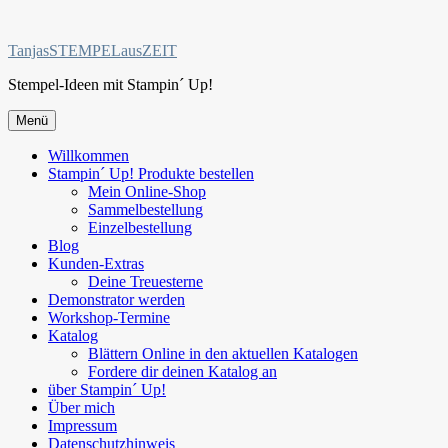
Zum
Inhalt
TanjasSTEMPELausZEIT
springen
Stempel-Ideen mit Stampin´ Up!
Menü
Willkommen
Stampin´ Up! Produkte bestellen
Mein Online-Shop
Sammelbestellung
Einzelbestellung
Blog
Kunden-Extras
Deine Treuesterne
Demonstrator werden
Workshop-Termine
Katalog
Blättern Online in den aktuellen Katalogen
Fordere dir deinen Katalog an
über Stampin´ Up!
Über mich
Impressum
Datenschutzhinweis