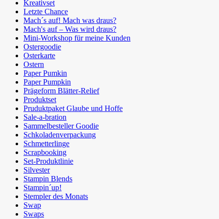
Kreativset
Letzte Chance
Mach´s auf! Mach was draus?
Mach's auf – Was wird draus?
Mini-Workshop für meine Kunden
Ostergoodie
Osterkarte
Ostern
Paper Pumkin
Paper Pumpkin
Prägeform Blätter-Relief
Produktset
Pruduktpaket Glaube und Hoffe
Sale-a-bration
Sammelbesteller Goodie
Schkoladenverpackung
Schmetterlinge
Scrapbooking
Set-Produktlinie
Silvester
Stampin Blends
Stampin´up!
Stempler des Monats
Swap
Swaps