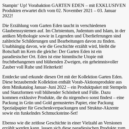
Stampin‘ Up! Vorabaktion GARTEN EDEN – mit EXKLUSIVEN
Produkten erwartet dich vom 02. November 2021 – 03. Januar
2022!
Die Erzählung vom Garten Eden taucht in verschiedenen
Glaubenssystemen auf. Im Christentum, Judentum und Islam, in der
antiken Mythologie sowie in Legenden und Überlieferungen sind
zahlreiche Schilderungen und Bearbeitungen davon zu finden.
Unabhängig davon, wie die Geschichte erzählt wird, bleibt die
Botschaft im Kern die gleiche: Der Garten Eden ist ein
paradiesischer Ort. Eden ist eine himmlische Utopie mit
fruchtbehangenen und blühenden Zweigen, ein geheimnisvoller
Zauber voll Ruhe und Heiterkeit!
Entdecke und erkunde diesen Ort mit der Kollektion Garten Eden.
Diese bezaubernde Kollektion enthält Vorab-Aktionsprodukte aus
dem Minikatalog Januar–Juni 2022 – ein Produktpaket mit Stempeln
und Stanzformen voll blühender Schönheit und Fülle. Dazu
kommen exklusive Produkte, die du nirgendwo sonst findest – eine
Packung in Grün und Gold gemustertes Papier, eine Packung
Spezialpapier für Geschenkverpackungen und Struktur-Akzente
sowie ein funkelndes Schmucksteine-Set!
Ebenso wie die zeitlose Geschichte in einer Vielzahl an Versionen
erzählt werden kann, lassen sich diese paradiesischen Produkte zum