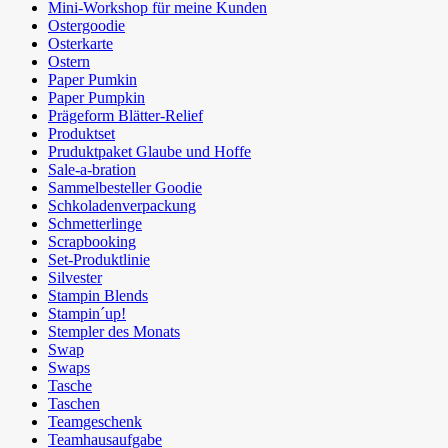
Mini-Workshop für meine Kunden
Ostergoodie
Osterkarte
Ostern
Paper Pumkin
Paper Pumpkin
Prägeform Blätter-Relief
Produktset
Pruduktpaket Glaube und Hoffe
Sale-a-bration
Sammelbesteller Goodie
Schkoladenverpackung
Schmetterlinge
Scrapbooking
Set-Produktlinie
Silvester
Stampin Blends
Stampin´up!
Stempler des Monats
Swap
Swaps
Tasche
Taschen
Teamgeschenk
Teamhausaufgabe