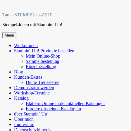
Zum
Inhalt
TanjasSTEMPELausZEIT
springen
Stempel-Ideen mit Stampin´ Up!
Menü
Willkommen
Stampin´ Up! Produkte bestellen
Mein Online-Shop
Sammelbestellung
Einzelbestellung
Blog
Kunden-Extras
Deine Treuesterne
Demonstrator werden
Workshop-Termine
Katalog
Blättern Online in den aktuellen Katalogen
Fordere dir deinen Katalog an
über Stampin´ Up!
Über mich
Impressum
Datenschutzhinweis