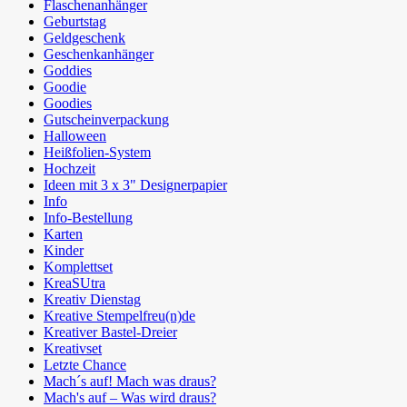
Flaschenanhänger
Geburtstag
Geldgeschenk
Geschenkanhänger
Goddies
Goodie
Goodies
Gutscheinverpackung
Halloween
Heißfolien-System
Hochzeit
Ideen mit 3 x 3" Designerpapier
Info
Info-Bestellung
Karten
Kinder
Komplettset
KreaSUtra
Kreativ Dienstag
Kreative Stempelfreu(n)de
Kreativer Bastel-Dreier
Kreativset
Letzte Chance
Mach´s auf! Mach was draus?
Mach's auf – Was wird draus?