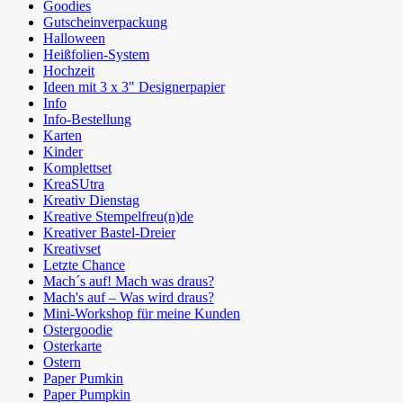
Goodies
Gutscheinverpackung
Halloween
Heißfolien-System
Hochzeit
Ideen mit 3 x 3" Designerpapier
Info
Info-Bestellung
Karten
Kinder
Komplettset
KreaSUtra
Kreativ Dienstag
Kreative Stempelfreu(n)de
Kreativer Bastel-Dreier
Kreativset
Letzte Chance
Mach´s auf! Mach was draus?
Mach's auf – Was wird draus?
Mini-Workshop für meine Kunden
Ostergoodie
Osterkarte
Ostern
Paper Pumkin
Paper Pumpkin