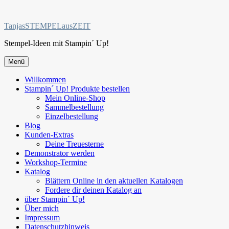
Zum
Inhalt
TanjasSTEMPELausZEIT
springen
Stempel-Ideen mit Stampin´ Up!
Menü
Willkommen
Stampin´ Up! Produkte bestellen
Mein Online-Shop
Sammelbestellung
Einzelbestellung
Blog
Kunden-Extras
Deine Treuesterne
Demonstrator werden
Workshop-Termine
Katalog
Blättern Online in den aktuellen Katalogen
Fordere dir deinen Katalog an
über Stampin´ Up!
Über mich
Impressum
Datenschutzhinweis