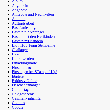
Album
Allgemein
Angebote
Angebote und Neuigkeiten
Anleitung
Auftragsarbeit
Bastelanleitung
Basteln für Anfänger
Basteln mit den Hortkindern
Basteln mit Kindern
Blog Hop Team Stempeline
Challange
Deko
Demo werden
Einladungskarte
Einschulung
Einsteigen bei STampin´ Up!
Etagere
Exklusiv Online
Flaschenanhänger
Geburtstag
Geldgeschenk
Geschenkanhänger
Goddies
Goodie