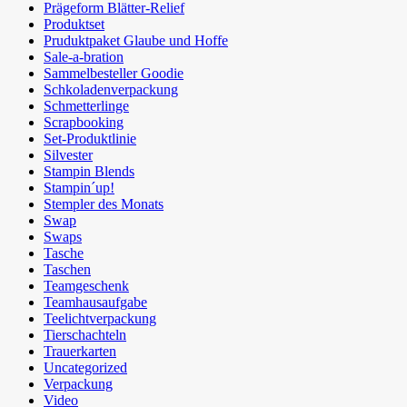
Prägeform Blätter-Relief
Produktset
Pruduktpaket Glaube und Hoffe
Sale-a-bration
Sammelbesteller Goodie
Schkoladenverpackung
Schmetterlinge
Scrapbooking
Set-Produktlinie
Silvester
Stampin Blends
Stampin´up!
Stempler des Monats
Swap
Swaps
Tasche
Taschen
Teamgeschenk
Teamhausaufgabe
Teelichtverpackung
Tierschachteln
Trauerkarten
Uncategorized
Verpackung
Video