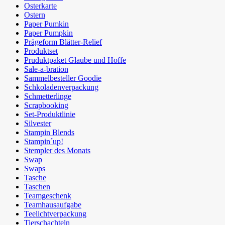
Osterkarte
Ostern
Paper Pumkin
Paper Pumpkin
Prägeform Blätter-Relief
Produktset
Pruduktpaket Glaube und Hoffe
Sale-a-bration
Sammelbesteller Goodie
Schkoladenverpackung
Schmetterlinge
Scrapbooking
Set-Produktlinie
Silvester
Stampin Blends
Stampin´up!
Stempler des Monats
Swap
Swaps
Tasche
Taschen
Teamgeschenk
Teamhausaufgabe
Teelichtverpackung
Tierschachteln