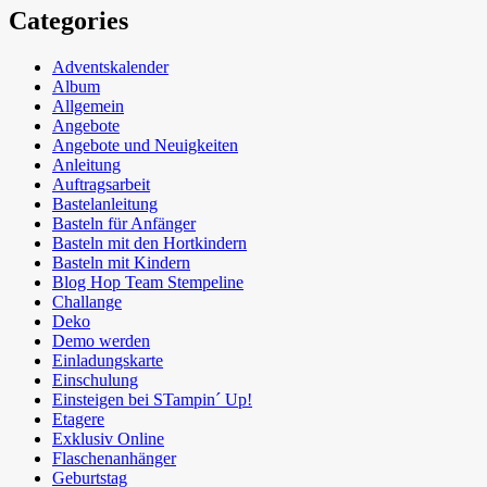
Categories
Adventskalender
Album
Allgemein
Angebote
Angebote und Neuigkeiten
Anleitung
Auftragsarbeit
Bastelanleitung
Basteln für Anfänger
Basteln mit den Hortkindern
Basteln mit Kindern
Blog Hop Team Stempeline
Challange
Deko
Demo werden
Einladungskarte
Einschulung
Einsteigen bei STampin´ Up!
Etagere
Exklusiv Online
Flaschenanhänger
Geburtstag