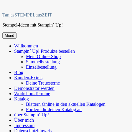
Zum
Inhalt
TanjasSTEMPELausZEIT
springen
Stempel-Ideen mit Stampin´ Up!
Menü
Willkommen
Stampin´ Up! Produkte bestellen
Mein Online-Shop
Sammelbestellung
Einzelbestellung
Blog
Kunden-Extras
Deine Treuesterne
Demonstrator werden
Workshop-Termine
Katalog
Blättern Online in den aktuellen Katalogen
Fordere dir deinen Katalog an
über Stampin´ Up!
Über mich
Impressum
Datenschutzhinweis