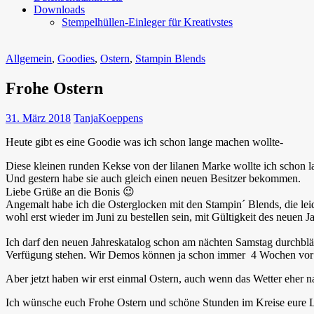
Downloads
Stempelhüllen-Einleger für Kreativstes
Allgemein
,
Goodies
,
Ostern
,
Stampin Blends
Frohe Ostern
31. März 2018
TanjaKoeppens
Heute gibt es eine Goodie was ich schon lange machen wollte-
Diese kleinen runden Kekse von der lilanen Marke wollte ich schon l
Und gestern habe sie auch gleich einen neuen Besitzer bekommen.
Liebe Grüße an die Bonis 😉
Angemalt habe ich die Osterglocken mit den Stampin´ Blends, die leide
wohl erst wieder im Juni zu bestellen sein, mit Gültigkeit des neuen J
Ich darf den neuen Jahreskatalog schon am nächten Samstag durchblä
Verfügung stehen. Wir Demos können ja schon immer 4 Wochen vor Gü
Aber jetzt haben wir erst einmal Ostern, auch wenn das Wetter eher n
Ich wünsche euch Frohe Ostern und schöne Stunden im Kreise eure 