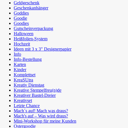
Geldgeschenk
Geschenkanhänger
Goddies
Goodie
Goodies
Gutscheinverpackung
Halloween
Heißfolien-System
Hochzeit
Ideen mit 3 x 3" Designerpapier
Info
Info-Bestellung
Karten
Kinder
Komplettset
KreaSUtra
Kreativ Dienstag
Kreative Stempelfreu(n)de
Kreativer Bastel-Dreier
Kreativset
Letzte Chance
Mach´s auf! Mach was draus?
Mach's auf – Was wird draus?
Mini-Workshop für meine Kunden
Ostergoodie