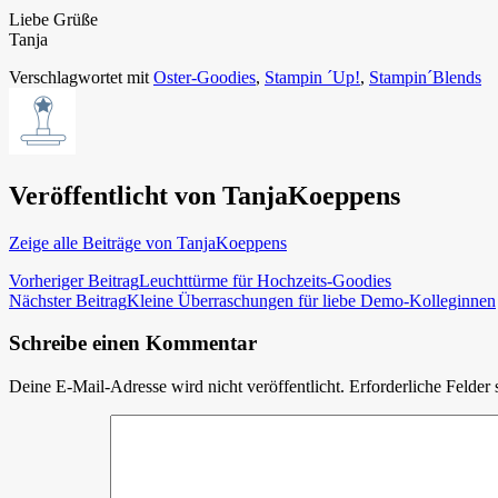
Liebe Grüße
Tanja
Verschlagwortet mit
Oster-Goodies
,
Stampin ´Up!
,
Stampin´Blends
Veröffentlicht von
TanjaKoeppens
Zeige alle Beiträge von TanjaKoeppens
Beitragsnavigation
Vorheriger Beitrag
Leuchttürme für Hochzeits-Goodies
Nächster Beitrag
Kleine Überraschungen für liebe Demo-Kolleginnen
Schreibe einen Kommentar
Deine E-Mail-Adresse wird nicht veröffentlicht.
Erforderliche Felder 