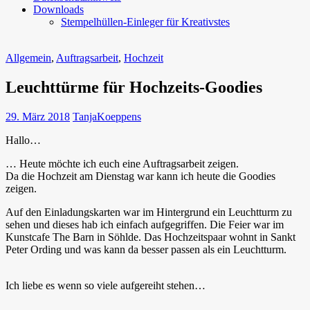
Downloads
Stempelhüllen-Einleger für Kreativstes
Allgemein
,
Auftragsarbeit
,
Hochzeit
Leuchttürme für Hochzeits-Goodies
29. März 2018
TanjaKoeppens
Hallo…
… Heute möchte ich euch eine Auftragsarbeit zeigen.
Da die Hochzeit am Dienstag war kann ich heute die Goodies
zeigen.
Auf den Einladungskarten war im Hintergrund ein Leuchtturm zu
sehen und dieses hab ich einfach aufgegriffen. Die Feier war im
Kunstcafe The Barn in Söhlde. Das Hochzeitspaar wohnt in Sankt
Peter Ording und was kann da besser passen als ein Leuchtturm.
Ich liebe es wenn so viele aufgereiht stehen…