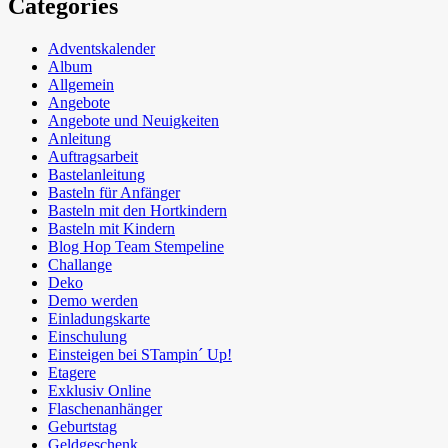
Categories
Adventskalender
Album
Allgemein
Angebote
Angebote und Neuigkeiten
Anleitung
Auftragsarbeit
Bastelanleitung
Basteln für Anfänger
Basteln mit den Hortkindern
Basteln mit Kindern
Blog Hop Team Stempeline
Challange
Deko
Demo werden
Einladungskarte
Einschulung
Einsteigen bei STampin´ Up!
Etagere
Exklusiv Online
Flaschenanhänger
Geburtstag
Geldgeschenk