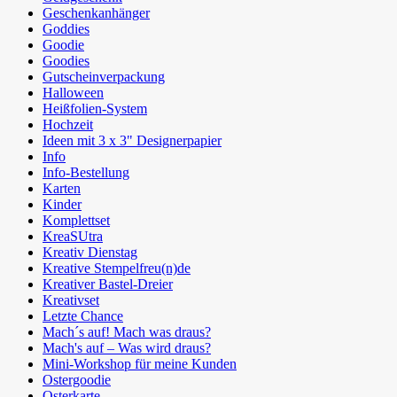
Geschenkanhänger
Goddies
Goodie
Goodies
Gutscheinverpackung
Halloween
Heißfolien-System
Hochzeit
Ideen mit 3 x 3" Designerpapier
Info
Info-Bestellung
Karten
Kinder
Komplettset
KreaSUtra
Kreativ Dienstag
Kreative Stempelfreu(n)de
Kreativer Bastel-Dreier
Kreativset
Letzte Chance
Mach´s auf! Mach was draus?
Mach's auf – Was wird draus?
Mini-Workshop für meine Kunden
Ostergoodie
Osterkarte