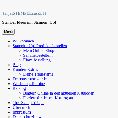
Zum
Inhalt
TanjasSTEMPELausZEIT
springen
Stempel-Ideen mit Stampin´ Up!
Menü
Willkommen
Stampin´ Up! Produkte bestellen
Mein Online-Shop
Sammelbestellung
Einzelbestellung
Blog
Kunden-Extras
Deine Treuesterne
Demonstrator werden
Workshop-Termine
Katalog
Blättern Online in den aktuellen Katalogen
Fordere dir deinen Katalog an
über Stampin´ Up!
Über mich
Impressum
Datenschutzhinweis