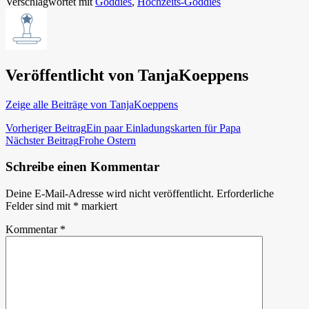
Verschlagwortet mit
Goddies
,
Hochzeits-Goddies
Veröffentlicht von
TanjaKoeppens
Zeige alle Beiträge von TanjaKoeppens
Beitragsnavigation
Vorheriger Beitrag
Ein paar Einladungskarten für Papa
Nächster Beitrag
Frohe Ostern
Schreibe einen Kommentar
Deine E-Mail-Adresse wird nicht veröffentlicht.
Erforderliche
Felder sind mit
*
markiert
Kommentar
*