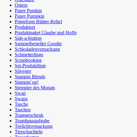
Ostern
Paper Pumkin
Paper Pumpkin
Prägeform Blätter-Relief
Produktset
Pruduktpaket Glaube und Hoffe
Sale-a-bration
Sammelbesteller Goodie
Schkoladenverpackung
Schmetterlinge
Scrapbooking
Set-Produktlinie
Silvester
Stampin Blends
Stampin´up!
Stempler des Monats
Swap
Swaps
Tasche
Taschen
Teamgeschenk
Teamhausaufgabe
Teelichtverpackung
Tierschachteln