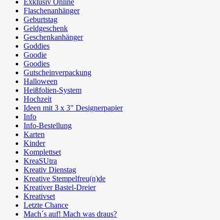
Exklusiv Online
Flaschenanhänger
Geburtstag
Geldgeschenk
Geschenkanhänger
Goddies
Goodie
Goodies
Gutscheinverpackung
Halloween
Heißfolien-System
Hochzeit
Ideen mit 3 x 3" Designerpapier
Info
Info-Bestellung
Karten
Kinder
Komplettset
KreaSUtra
Kreativ Dienstag
Kreative Stempelfreu(n)de
Kreativer Bastel-Dreier
Kreativset
Letzte Chance
Mach´s auf! Mach was draus?