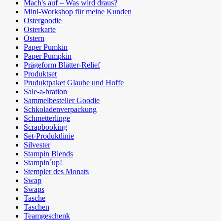
Mach's auf – Was wird draus?
Mini-Workshop für meine Kunden
Ostergoodie
Osterkarte
Ostern
Paper Pumkin
Paper Pumpkin
Prägeform Blätter-Relief
Produktset
Pruduktpaket Glaube und Hoffe
Sale-a-bration
Sammelbesteller Goodie
Schkoladenverpackung
Schmetterlinge
Scrapbooking
Set-Produktlinie
Silvester
Stampin Blends
Stampin´up!
Stempler des Monats
Swap
Swaps
Tasche
Taschen
Teamgeschenk