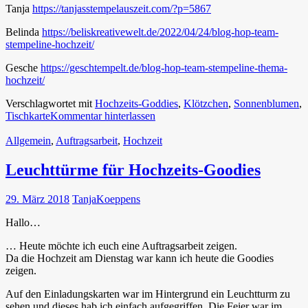
Tanja
https://tanjasstempelauszeit.com/?p=5867
Belinda
https://beliskreativewelt.de/2022/04/24/blog-hop-team-
stempeline-hochzeit/
Gesche
https://geschtempelt.de/blog-hop-team-stempeline-thema-
hochzeit/
Verschlagwortet mit
Hochzeits-Goddies
,
Klötzchen
,
Sonnenblumen
,
Tischkarte
Kommentar hinterlassen
Allgemein
,
Auftragsarbeit
,
Hochzeit
Leuchttürme für Hochzeits-Goodies
29. März 2018
TanjaKoeppens
Hallo…
… Heute möchte ich euch eine Auftragsarbeit zeigen.
Da die Hochzeit am Dienstag war kann ich heute die Goodies
zeigen.
Auf den Einladungskarten war im Hintergrund ein Leuchtturm zu
sehen und dieses hab ich einfach aufgegriffen. Die Feier war im