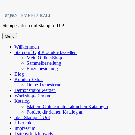
Zum
Inhalt
TanjasSTEMPELausZEIT
springen
Stempel-Ideen mit Stampin´ Up!
Menü
Willkommen
Stampin´ Up! Produkte bestellen
Mein Online-Shop
Sammelbestellung
Einzelbestellung
Blog
Kunden-Extras
Deine Treuesterne
Demonstrator werden
Workshop-Termine
Katalog
Blättern Online in den aktuellen Katalogen
Fordere dir deinen Katalog an
über Stampin´ Up!
Über mich
Impressum
Datenschutzhinweis