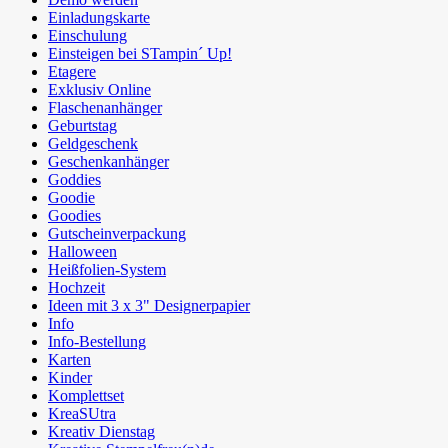
Einladungskarte
Einschulung
Einsteigen bei STampin´ Up!
Etagere
Exklusiv Online
Flaschenanhänger
Geburtstag
Geldgeschenk
Geschenkanhänger
Goddies
Goodie
Goodies
Gutscheinverpackung
Halloween
Heißfolien-System
Hochzeit
Ideen mit 3 x 3" Designerpapier
Info
Info-Bestellung
Karten
Kinder
Komplettset
KreaSUtra
Kreativ Dienstag