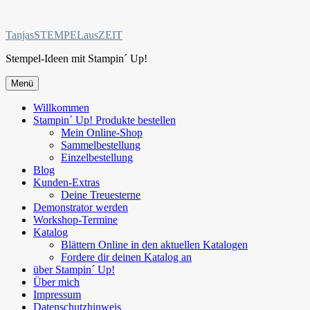
Zum
Inhalt
TanjasSTEMPELausZEIT
springen
Stempel-Ideen mit Stampin´ Up!
Menü
Willkommen
Stampin´ Up! Produkte bestellen
Mein Online-Shop
Sammelbestellung
Einzelbestellung
Blog
Kunden-Extras
Deine Treuesterne
Demonstrator werden
Workshop-Termine
Katalog
Blättern Online in den aktuellen Katalogen
Fordere dir deinen Katalog an
über Stampin´ Up!
Über mich
Impressum
Datenschutzhinweis