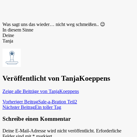
Was sagt uns das wieder… nicht weg schmeißen.. 😉
In diesem Sinne
Deine
Tanja
Veröffentlicht von
TanjaKoeppens
Zeige alle Beiträge von TanjaKoeppens
Beitragsnavigation
Vorheriger Beitrag
Sale-a-Bration Teil2
Nächster Beitrag
Ein toller Tag
Schreibe einen Kommentar
Deine E-Mail-Adresse wird nicht veröffentlicht.
Erforderliche
Felder sind mit
*
markiert