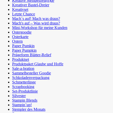
Kreative Stempelfreu(n)de
Kreativer Bastel-Dreier
Kreativset
Letzte Chance
Mach´s auf! Mach was draus?
Mach's auf – Was wird draus?
Mini-Workshop für meine Kunden
Ostergoodie
Osterkarte
Ostern
Paper Pumkin
Paper Pumpkin
Prägeform Blätter-Relief
Produktset
Pruduktpaket Glaube und Hoffe
Sale-a-bration
Sammelbesteller Goodie
Schkoladenverpackung
Schmetterlinge
Scrapbooking
Set-Produktlinie
Silvester
Stampin Blends
Stampin´up!
Stempler des Monats