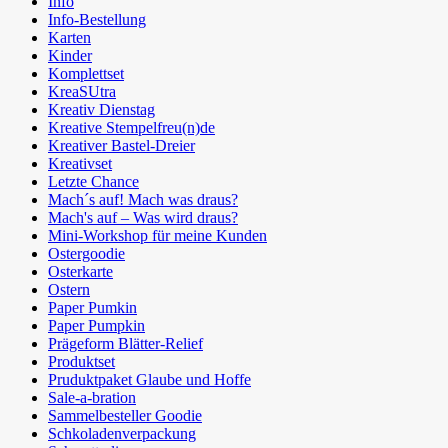
Info
Info-Bestellung
Karten
Kinder
Komplettset
KreaSUtra
Kreativ Dienstag
Kreative Stempelfreu(n)de
Kreativer Bastel-Dreier
Kreativset
Letzte Chance
Mach´s auf! Mach was draus?
Mach's auf – Was wird draus?
Mini-Workshop für meine Kunden
Ostergoodie
Osterkarte
Ostern
Paper Pumkin
Paper Pumpkin
Prägeform Blätter-Relief
Produktset
Pruduktpaket Glaube und Hoffe
Sale-a-bration
Sammelbesteller Goodie
Schkoladenverpackung