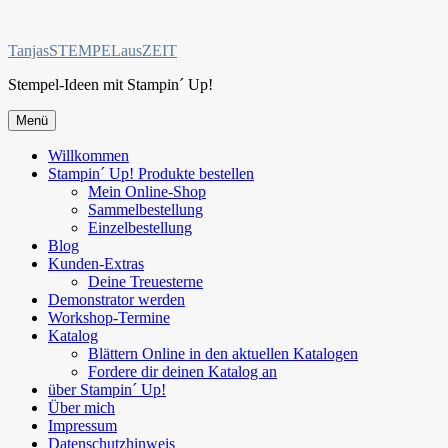
Zum
Inhalt
TanjasSTEMPELausZEIT
springen
Stempel-Ideen mit Stampin´ Up!
Menü
Willkommen
Stampin´ Up! Produkte bestellen
Mein Online-Shop
Sammelbestellung
Einzelbestellung
Blog
Kunden-Extras
Deine Treuesterne
Demonstrator werden
Workshop-Termine
Katalog
Blättern Online in den aktuellen Katalogen
Fordere dir deinen Katalog an
über Stampin´ Up!
Über mich
Impressum
Datenschutzhinweis