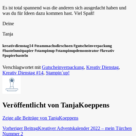
Es ist total spannend was die anderen sich ausgedacht haben und
was du für Ideen dazu kommen hast. Viel Spaß!
Deine
Tanja
kreativdienstag14 #teammachsdirschoen #gutscheinverpackung
#bastelnmitpapier #stampinup #stampinupdemonstrator #kreativ
#papierbasteln
Verschlagwortet mit
Gutscheinverpackung
,
Kreativ Dienstag
,
Kreativ Dienstag #14
,
Stampin´up!
Veröffentlicht von
TanjaKoeppens
Zeige alle Beiträge von TanjaKoeppens
Beitragsnavigation
Vorheriger Beitrag
Kreativer Adventskalender 2022 – mein Türchen
Nummer 2