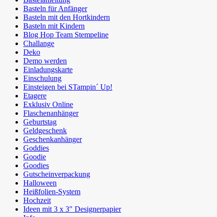
Basteln für Anfänger
Basteln mit den Hortkindern
Basteln mit Kindern
Blog Hop Team Stempeline
Challange
Deko
Demo werden
Einladungskarte
Einschulung
Einsteigen bei STampin´ Up!
Etagere
Exklusiv Online
Flaschenanhänger
Geburtstag
Geldgeschenk
Geschenkanhänger
Goddies
Goodie
Goodies
Gutscheinverpackung
Halloween
Heißfolien-System
Hochzeit
Ideen mit 3 x 3" Designerpapier