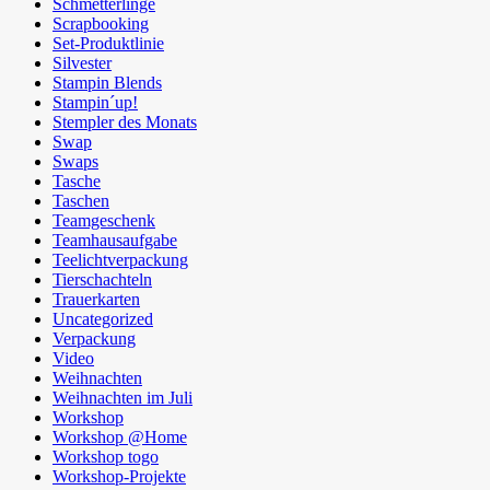
Schmetterlinge
Scrapbooking
Set-Produktlinie
Silvester
Stampin Blends
Stampin´up!
Stempler des Monats
Swap
Swaps
Tasche
Taschen
Teamgeschenk
Teamhausaufgabe
Teelichtverpackung
Tierschachteln
Trauerkarten
Uncategorized
Verpackung
Video
Weihnachten
Weihnachten im Juli
Workshop
Workshop @Home
Workshop togo
Workshop-Projekte