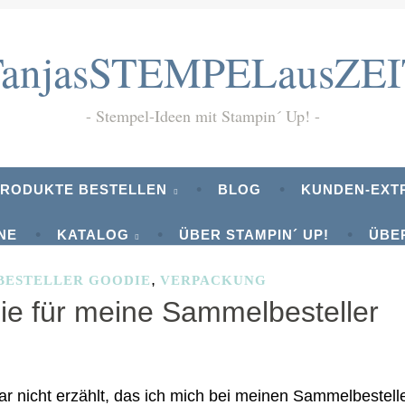
TanjasSTEMPELausZEI
Stempel-Ideen mit Stampin´ Up!
 PRODUKTE BESTELLEN
BLOG
KUNDEN-EXT
NE
KATALOG
ÜBER STAMPIN´ UP!
ÜBE
,
DATENSCHUTZHINWEIS
DOWNLOADS
BESTELLER GOODIE
VERPACKUNG
e für meine Sammelbesteller
r
ar nicht erzählt, das ich mich bei meinen Sammelbestell