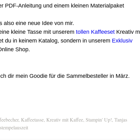
ner PDF-Anleitung und einem kleinen Materialpaket
s also eine neue Idee von mir.
eine kleine Tasse mit unserem
tollen Kaffeeset
Kreativ m
det du in keinem Katalog, sondern in unserem
Exklusiv
Online Shop.
ch dir mein Goodie für die Sammelbesteller in März.
feebecher
,
Kaffeetasse
,
Kreativ mit Kaffee
,
Stampin' Up!
,
Tanjas
stempelauszeit