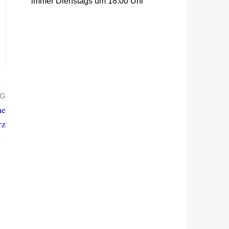
immer Dienstags um 18:00 Uhr
AG
ne
rz