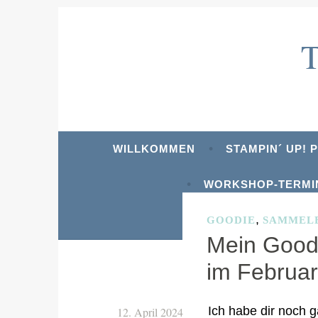
Zum
Inhalt
springen
WILLKOMMEN
STAMPIN´ UP!
WORKSHOP-TERMI
,
GOODIE
SAMMEL
Mein Goodi
im Februa
Ich habe dir noch g
12. April 2024