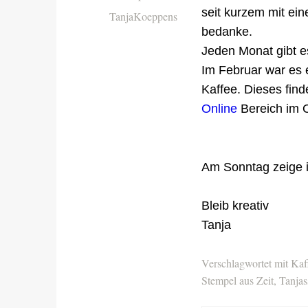
seit kurzem mit ei
TanjaKoeppens
bedanke.
Jeden Monat gibt e
Im Februar war es 
Kaffee. Dieses fin
Online
Bereich im 
Am Sonntag zeige i
Bleib kreativ
Tanja
Verschlagwortet mit
Kaf
Stempel aus Zeit
,
Tanjas