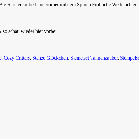
Big Shot gekurbelt und vorher mit dem Spruch Fröhliche Weihnachten
lso schau wieder hier vorbei.
t Cozy Critters
,
Stanze Glöckchen
,
Stemelset Tannenzauber
,
Stempels