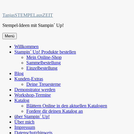
Zum
Inhalt
TanjasSTEMPELausZEIT
springen
Stempel-Ideen mit Stampin´ Up!
Menü
Willkommen
Stampin´ Up! Produkte bestellen
Mein Online-Shop
Sammelbestellung
Einzelbestellung
Blog
Kunden-Extras
Deine Treuesterne
Demonstrator werden
Workshop-Termine
Katalog
Blättern Online in den aktuellen Katalogen
Fordere dir deinen Katalog an
über Stampin´ Up!
Über mich
Impressum
Datenschutzhinweis