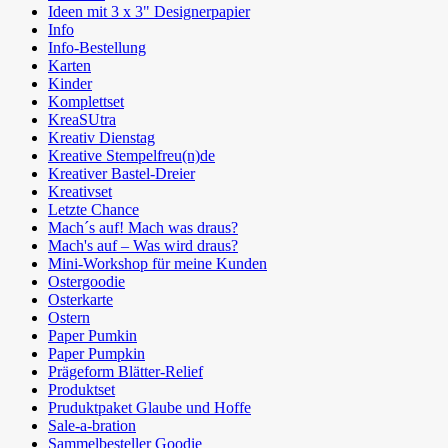
Ideen mit 3 x 3" Designerpapier
Info
Info-Bestellung
Karten
Kinder
Komplettset
KreaSUtra
Kreativ Dienstag
Kreative Stempelfreu(n)de
Kreativer Bastel-Dreier
Kreativset
Letzte Chance
Mach´s auf! Mach was draus?
Mach's auf – Was wird draus?
Mini-Workshop für meine Kunden
Ostergoodie
Osterkarte
Ostern
Paper Pumkin
Paper Pumpkin
Prägeform Blätter-Relief
Produktset
Pruduktpaket Glaube und Hoffe
Sale-a-bration
Sammelbesteller Goodie