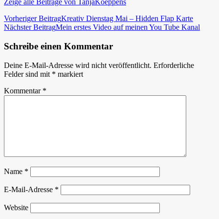
Zeige alle Beiträge von TanjaKoeppens
Beitragsnavigation
Vorheriger Beitrag
Kreativ Dienstag Mai – Hidden Flap Karte
Nächster Beitrag
Mein erstes Video auf meinen You Tube Kanal
Schreibe einen Kommentar
Deine E-Mail-Adresse wird nicht veröffentlicht.
Erforderliche
Felder sind mit
*
markiert
Kommentar
*
Name
*
E-Mail-Adresse
*
Website