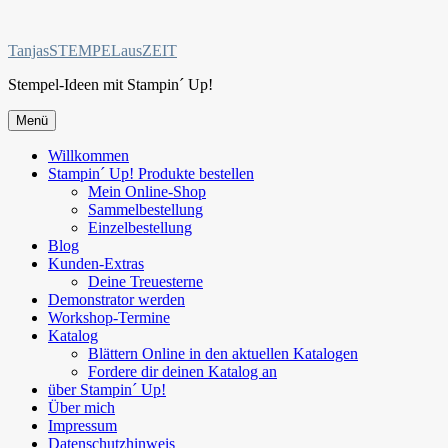
Zum
Inhalt
TanjasSTEMPELausZEIT
springen
Stempel-Ideen mit Stampin´ Up!
Menü
Willkommen
Stampin´ Up! Produkte bestellen
Mein Online-Shop
Sammelbestellung
Einzelbestellung
Blog
Kunden-Extras
Deine Treuesterne
Demonstrator werden
Workshop-Termine
Katalog
Blättern Online in den aktuellen Katalogen
Fordere dir deinen Katalog an
über Stampin´ Up!
Über mich
Impressum
Datenschutzhinweis