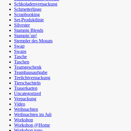
Schkoladenverpackung
Schmetterlinge
Scrapbooking
Set-Produktlinie
Silvester
Stampin Blends
Stampin´up!
Stempler des Monats
Swap
Swaps
Tasche
Taschen
Teamgeschenk
Teamhausaufgabe
Teelichtverpackung
Tierschachteln
Trauerkarten
Uncategorized
Verpackung
Video
Weihnachten
Weihnachten im Juli
Workshop
Workshop @Home
Workshop togo