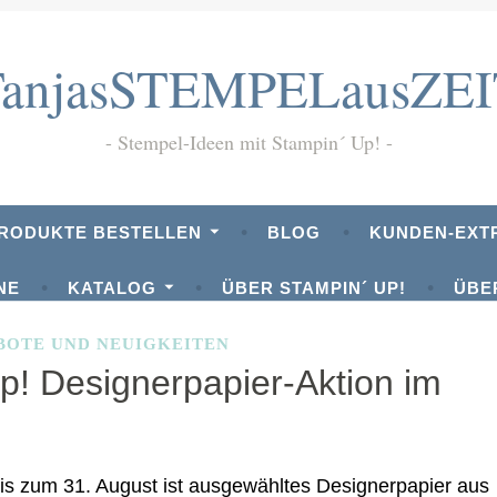
TanjasSTEMPELausZEI
Stempel-Ideen mit Stampin´ Up!
PRODUKTE BESTELLEN
BLOG
KUNDEN-EXT
NE
KATALOG
ÜBER STAMPIN´ UP!
ÜBE
DATENSCHUTZHINWEIS
DOWNLOADS
BOTE UND NEUIGKEITEN
p! Designerpapier-Aktion im
 bis zum 31. August ist ausgewähltes Designerpapier aus