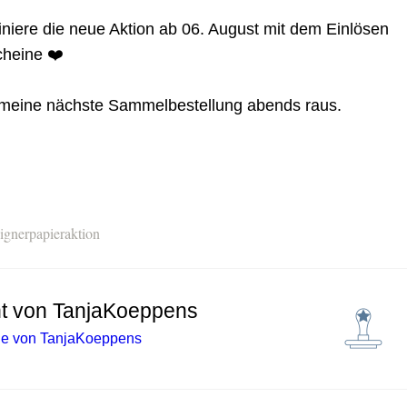
ere die neue Aktion ab 06. August mit dem Einlösen
cheine ❤️
 meine nächste Sammelbestellung abends raus.
ignerpapieraktion
ht von
TanjaKoeppens
äge von TanjaKoeppens