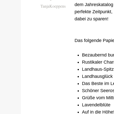
dem Jahreskatalog 
TanjaKoeppens
perfekte Zeitpunkt,
dabei zu sparen!
Das folgende Papie
Bezaubernd bu
Rustikaler Ch
Landhaus-Spit
Landhausglück
Das Beste im L
Schöner Seeros
Grüße vom Mitt
Lavendelblüte
Auf in die Höhe