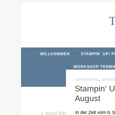
Zum
Inhalt
springen
WILLKOMMEN
STAMPIN´ UP! 
WORKSHOP-TERMI
,
ANGEBOTE
ANGE
Stampin‘ U
August
In der Zeit vom 6.
2. August 2024