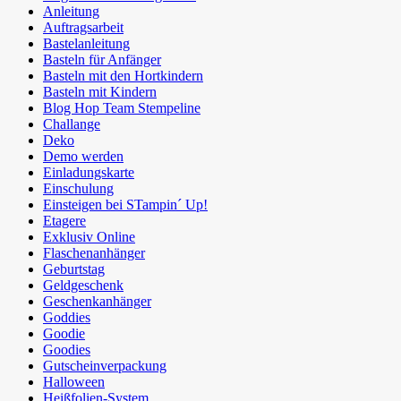
Anleitung
Auftragsarbeit
Bastelanleitung
Basteln für Anfänger
Basteln mit den Hortkindern
Basteln mit Kindern
Blog Hop Team Stempeline
Challange
Deko
Demo werden
Einladungskarte
Einschulung
Einsteigen bei STampin´ Up!
Etagere
Exklusiv Online
Flaschenanhänger
Geburtstag
Geldgeschenk
Geschenkanhänger
Goddies
Goodie
Goodies
Gutscheinverpackung
Halloween
Heißfolien-System