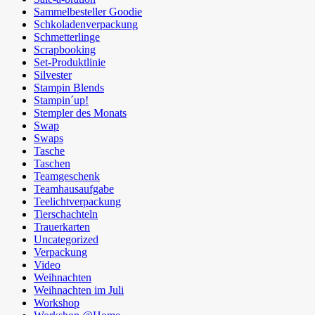
Sammelbesteller Goodie
Schkoladenverpackung
Schmetterlinge
Scrapbooking
Set-Produktlinie
Silvester
Stampin Blends
Stampin´up!
Stempler des Monats
Swap
Swaps
Tasche
Taschen
Teamgeschenk
Teamhausaufgabe
Teelichtverpackung
Tierschachteln
Trauerkarten
Uncategorized
Verpackung
Video
Weihnachten
Weihnachten im Juli
Workshop