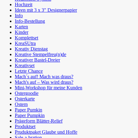
Hochzeit
Ideen mit 3 x 3" Designerpapier
Info
Info-Bestellung
Karten
Kinder
Komplettset
KreaSUtra
Kreativ Dienstag
Kreative Stempelfreu(n)de
Kreativer Bastel-Dreier
Kreativset
Letzte Chance
Mach´s auf! Mach was draus?
Mach's auf – Was wird draus?
Mini-Workshop für meine Kunden
Ostergoodie
Osterkarte
Ostern
Paper Pumkin
Paper Pumpkin
Prägeform Blätter-Relief
Produktset
Pruduktpaket Glaube und Hoffe
Sale-a-bration