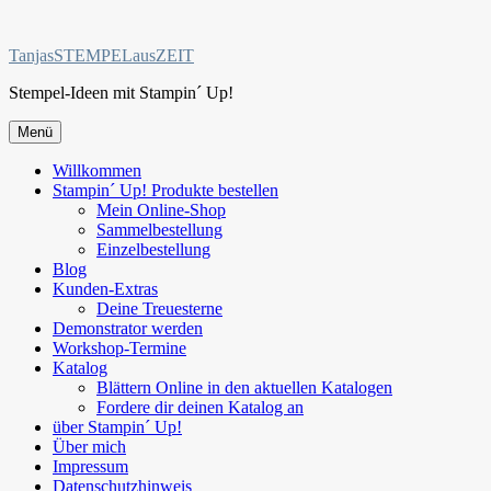
Zum
Inhalt
TanjasSTEMPELausZEIT
springen
Stempel-Ideen mit Stampin´ Up!
Menü
Willkommen
Stampin´ Up! Produkte bestellen
Mein Online-Shop
Sammelbestellung
Einzelbestellung
Blog
Kunden-Extras
Deine Treuesterne
Demonstrator werden
Workshop-Termine
Katalog
Blättern Online in den aktuellen Katalogen
Fordere dir deinen Katalog an
über Stampin´ Up!
Über mich
Impressum
Datenschutzhinweis