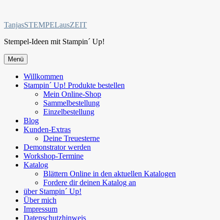
Zum
Inhalt
TanjasSTEMPELausZEIT
springen
Stempel-Ideen mit Stampin´ Up!
Menü
Willkommen
Stampin´ Up! Produkte bestellen
Mein Online-Shop
Sammelbestellung
Einzelbestellung
Blog
Kunden-Extras
Deine Treuesterne
Demonstrator werden
Workshop-Termine
Katalog
Blättern Online in den aktuellen Katalogen
Fordere dir deinen Katalog an
über Stampin´ Up!
Über mich
Impressum
Datenschutzhinweis