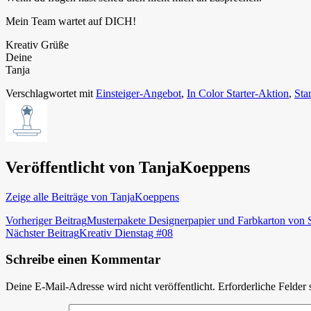
Mein Team wartet auf DICH!
Kreativ Grüße
Deine
Tanja
Verschlagwortet mit
Einsteiger-Angebot
,
In Color Starter-Aktion
,
Sta
Veröffentlicht von
TanjaKoeppens
Zeige alle Beiträge von TanjaKoeppens
Beitragsnavigation
Vorheriger Beitrag
Musterpakete Designerpapier und Farbkarton von 
Nächster Beitrag
Kreativ Dienstag #08
Schreibe einen Kommentar
Deine E-Mail-Adresse wird nicht veröffentlicht.
Erforderliche Felder 