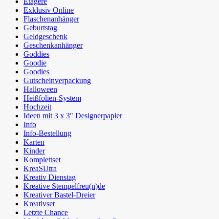
Etagere
Exklusiv Online
Flaschenanhänger
Geburtstag
Geldgeschenk
Geschenkanhänger
Goddies
Goodie
Goodies
Gutscheinverpackung
Halloween
Heißfolien-System
Hochzeit
Ideen mit 3 x 3" Designerpapier
Info
Info-Bestellung
Karten
Kinder
Komplettset
KreaSUtra
Kreativ Dienstag
Kreative Stempelfreu(n)de
Kreativer Bastel-Dreier
Kreativset
Letzte Chance