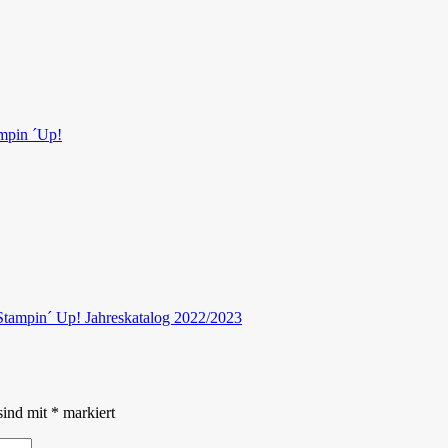
mpin ´Up!
Stampin´ Up! Jahreskatalog 2022/2023
sind mit
*
markiert