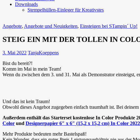
Downloads
Stempelhüllen-Einleger für Kreativstes
Angebote
,
Angebote und Neuigkeiten
,
Einsteigen bei STampin´ Up!
STEIG EIN MIT DER TOLLEN IN COLO
3. Mai 2022
TanjaKoeppens
Bist du bereit?!
Komm im Mai in mein Team!
Wenn du zwischen dem 3. und 31. Mai als Demonstrator einsteigst, 
Und das ist kein Traum!
Obwohl dieses Angebot zugegeben einfach traumhaft ist. Bei deinem Ei
Außerdem enthält das Starterset kostenlose In Color Produkte 
Color
und
Designerpapier 6″ x 6″ (15,2 x 15,2 cm) In Color 202
Mehr Produkte bedeuten mehr Bastelspaß!
Kein Wunder, dass ein gutes Preis-Leistungsverhältnis nie aus der 