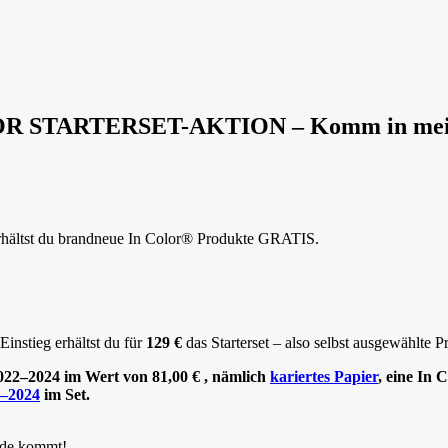
R STARTERSET-AKTION – Komm in mei
erhältst du brandneue In Color® Produkte GRATIS.
nstieg erhältst du für
129 €
das Starterset – also selbst ausgewählte 
2022–2024
im Wert von 81,00 € , nämlich
kariertes Papier
, eine In 
2–2024
im Set.
Mode kommt!