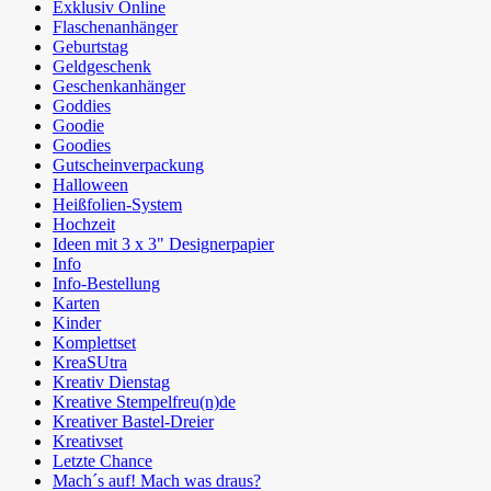
Exklusiv Online
Flaschenanhänger
Geburtstag
Geldgeschenk
Geschenkanhänger
Goddies
Goodie
Goodies
Gutscheinverpackung
Halloween
Heißfolien-System
Hochzeit
Ideen mit 3 x 3" Designerpapier
Info
Info-Bestellung
Karten
Kinder
Komplettset
KreaSUtra
Kreativ Dienstag
Kreative Stempelfreu(n)de
Kreativer Bastel-Dreier
Kreativset
Letzte Chance
Mach´s auf! Mach was draus?