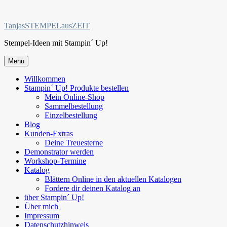
Zum
Inhalt
TanjasSTEMPELausZEIT
springen
Stempel-Ideen mit Stampin´ Up!
Menü
Willkommen
Stampin´ Up! Produkte bestellen
Mein Online-Shop
Sammelbestellung
Einzelbestellung
Blog
Kunden-Extras
Deine Treuesterne
Demonstrator werden
Workshop-Termine
Katalog
Blättern Online in den aktuellen Katalogen
Fordere dir deinen Katalog an
über Stampin´ Up!
Über mich
Impressum
Datenschutzhinweis