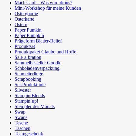
Mach's auf – Was wird draus?
Mini-Workshop für meine Kunden
Ostergoodie
Osterkarte
Ostern
Paper Pumkin
Paper Pumpkin
Prägeform Blätter-Relief
Produktset
Pruduktpaket Glaube und Hoffe
Sale-a-bration
Sammelbesteller Goodie
Schkoladenverpackung
Schmetterlinge
Scrapbooking
Set-Produktlinie
Silvester
Stampin Blends
Stampin´up!
Stempler des Monats
Swap
Swaps
Tasche
Taschen
Teamgeschenk