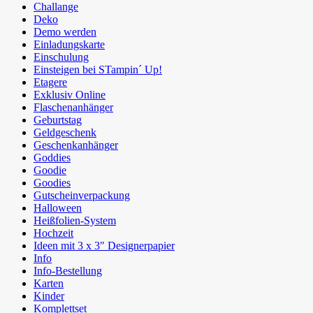
Challange
Deko
Demo werden
Einladungskarte
Einschulung
Einsteigen bei STampin´ Up!
Etagere
Exklusiv Online
Flaschenanhänger
Geburtstag
Geldgeschenk
Geschenkanhänger
Goddies
Goodie
Goodies
Gutscheinverpackung
Halloween
Heißfolien-System
Hochzeit
Ideen mit 3 x 3" Designerpapier
Info
Info-Bestellung
Karten
Kinder
Komplettset