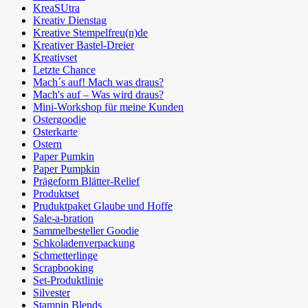
KreaSUtra
Kreativ Dienstag
Kreative Stempelfreu(n)de
Kreativer Bastel-Dreier
Kreativset
Letzte Chance
Mach´s auf! Mach was draus?
Mach's auf – Was wird draus?
Mini-Workshop für meine Kunden
Ostergoodie
Osterkarte
Ostern
Paper Pumkin
Paper Pumpkin
Prägeform Blätter-Relief
Produktset
Pruduktpaket Glaube und Hoffe
Sale-a-bration
Sammelbesteller Goodie
Schkoladenverpackung
Schmetterlinge
Scrapbooking
Set-Produktlinie
Silvester
Stampin Blends