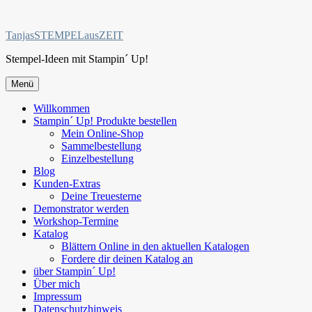
Zum
Inhalt
TanjasSTEMPELausZEIT
springen
Stempel-Ideen mit Stampin´ Up!
Menü
Willkommen
Stampin´ Up! Produkte bestellen
Mein Online-Shop
Sammelbestellung
Einzelbestellung
Blog
Kunden-Extras
Deine Treuesterne
Demonstrator werden
Workshop-Termine
Katalog
Blättern Online in den aktuellen Katalogen
Fordere dir deinen Katalog an
über Stampin´ Up!
Über mich
Impressum
Datenschutzhinweis