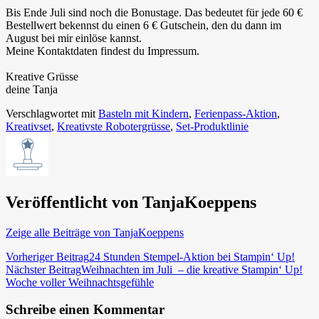
Bis Ende Juli sind noch die Bonustage. Das bedeutet für jede 60 €
Bestellwert bekennst du einen 6 € Gutschein, den du dann im
August bei mir einlöse kannst.
Meine Kontaktdaten findest du Impressum.
Kreative Grüsse
deine Tanja
Verschlagwortet mit
Basteln mit Kindern
,
Ferienpass-Aktion
,
Kreativset
,
Kreativste Robotergrüsse
,
Set-Produktlinie
Veröffentlicht von
TanjaKoeppens
Zeige alle Beiträge von TanjaKoeppens
Beitragsnavigation
Vorheriger Beitrag
24 Stunden Stempel-Aktion bei Stampin‘ Up!
Nächster Beitrag
Weihnachten im Juli – die kreative Stampin‘ Up!
Woche voller Weihnachtsgefühle
Schreibe einen Kommentar