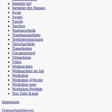
Stampin´up!
Stempler des Monats
Swap
Swaps
Tasche
Taschen
Teamgeschenk
Teamhausaufgabe
Teelichtverpackung
Tierschachteln
Trauerkarten
Uncategorized
Verpackung
Video
Weihnachten
Weihnachten im Juli
Workshop
Workshop @Home
Workshop togo
Workshop-Projekte
You Tube Kanal
Impressum
Datenschutzhinweis