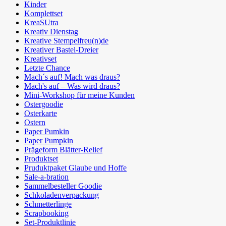
Kinder
Komplettset
KreaSUtra
Kreativ Dienstag
Kreative Stempelfreu(n)de
Kreativer Bastel-Dreier
Kreativset
Letzte Chance
Mach´s auf! Mach was draus?
Mach's auf – Was wird draus?
Mini-Workshop für meine Kunden
Ostergoodie
Osterkarte
Ostern
Paper Pumkin
Paper Pumpkin
Prägeform Blätter-Relief
Produktset
Pruduktpaket Glaube und Hoffe
Sale-a-bration
Sammelbesteller Goodie
Schkoladenverpackung
Schmetterlinge
Scrapbooking
Set-Produktlinie