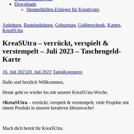
Downloads
Stempelhüllen-Einleger für Kreativstes
Anleitung
,
Bastelanleitung
,
Geburtstag
,
Geldgeschenk
,
Karten
,
KreaSUtra
KreaSUtra – verrückt, verspielt &
verstempelt – Juli 2023 – Taschengeld-
Karte
16. Juli 2023
20. Juli 2023
TanjaKoeppens
Hallo und herzlich Willkommen,
Heute geht es wieder los mit unserer KreaSUtra-Woche.
#
KreaSUtra
– verrückt, verspielt & verstempelt, viele Projekte mit
einem Produkt in unserer kreativen Ideenwoche!
Mach dich bereit für KreaSUtra.