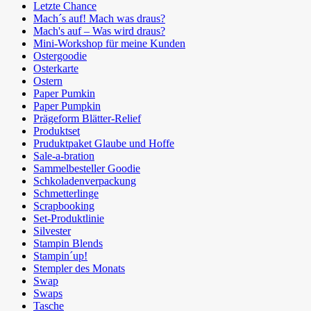
Letzte Chance
Mach´s auf! Mach was draus?
Mach's auf – Was wird draus?
Mini-Workshop für meine Kunden
Ostergoodie
Osterkarte
Ostern
Paper Pumkin
Paper Pumpkin
Prägeform Blätter-Relief
Produktset
Pruduktpaket Glaube und Hoffe
Sale-a-bration
Sammelbesteller Goodie
Schkoladenverpackung
Schmetterlinge
Scrapbooking
Set-Produktlinie
Silvester
Stampin Blends
Stampin´up!
Stempler des Monats
Swap
Swaps
Tasche