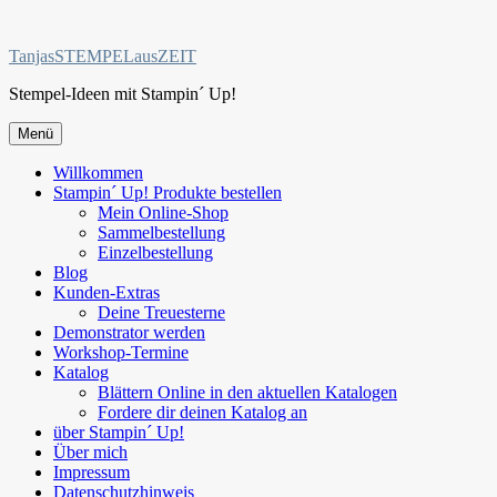
Zum
Inhalt
TanjasSTEMPELausZEIT
springen
Stempel-Ideen mit Stampin´ Up!
Menü
Willkommen
Stampin´ Up! Produkte bestellen
Mein Online-Shop
Sammelbestellung
Einzelbestellung
Blog
Kunden-Extras
Deine Treuesterne
Demonstrator werden
Workshop-Termine
Katalog
Blättern Online in den aktuellen Katalogen
Fordere dir deinen Katalog an
über Stampin´ Up!
Über mich
Impressum
Datenschutzhinweis