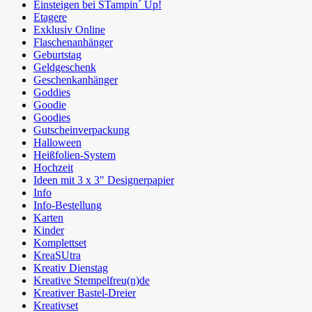
Einsteigen bei STampin´ Up!
Etagere
Exklusiv Online
Flaschenanhänger
Geburtstag
Geldgeschenk
Geschenkanhänger
Goddies
Goodie
Goodies
Gutscheinverpackung
Halloween
Heißfolien-System
Hochzeit
Ideen mit 3 x 3" Designerpapier
Info
Info-Bestellung
Karten
Kinder
Komplettset
KreaSUtra
Kreativ Dienstag
Kreative Stempelfreu(n)de
Kreativer Bastel-Dreier
Kreativset