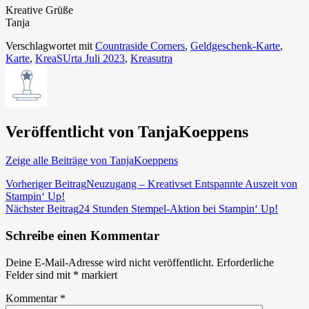
Kreative Grüße
Tanja
Verschlagwortet mit
Countraside Corners
,
Geldgeschenk-Karte
,
Karte
,
KreaSUrta Juli 2023
,
Kreasutra
Veröffentlicht von
TanjaKoeppens
Zeige alle Beiträge von TanjaKoeppens
Beitragsnavigation
Vorheriger Beitrag
Neuzugang – Kreativset Entspannte Auszeit von
Stampin‘ Up!
Nächster Beitrag
24 Stunden Stempel-Aktion bei Stampin‘ Up!
Schreibe einen Kommentar
Deine E-Mail-Adresse wird nicht veröffentlicht.
Erforderliche
Felder sind mit
*
markiert
Kommentar
*