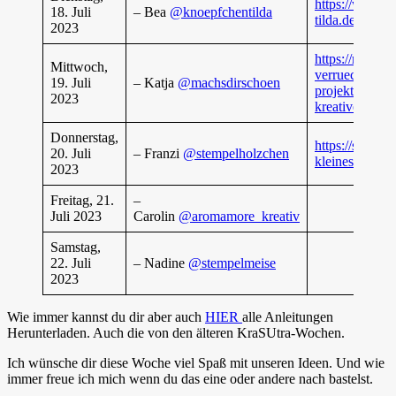
https://www.k
18. Juli
– Bea
@knoepfchentilda
tilda.de/post/k
2023
https://machsd
Mittwoch,
verrueckt-vers
19. Juli
– Katja
@machsdirschoen
projekte-mit-e
2023
kreativen-ide
Donnerstag,
https://stempe
20. Juli
– Franzi
@stempelholzchen
kleines-taesch
2023
Freitag, 21.
–
Juli 2023
Carolin
@aromamore_kreativ
Samstag,
22. Juli
– Nadine
@stempelmeise
2023
Wie immer kannst du dir aber auch
HIER
alle Anleitungen
Herunterladen. Auch die von den älteren KraSUtra-Wochen.
Ich wünsche dir diese Woche viel Spaß mit unseren Ideen. Und wie
immer freue ich mich wenn du das eine oder andere nach bastelst.