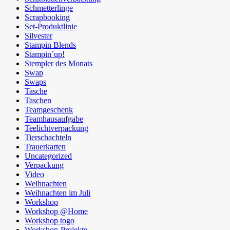
Schmetterlinge
Scrapbooking
Set-Produktlinie
Silvester
Stampin Blends
Stampin´up!
Stempler des Monats
Swap
Swaps
Tasche
Taschen
Teamgeschenk
Teamhausaufgabe
Teelichtverpackung
Tierschachteln
Trauerkarten
Uncategorized
Verpackung
Video
Weihnachten
Weihnachten im Juli
Workshop
Workshop @Home
Workshop togo
Workshop-Projekte