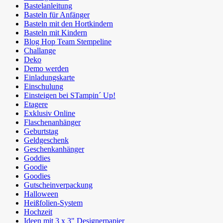
Bastelanleitung
Basteln für Anfänger
Basteln mit den Hortkindern
Basteln mit Kindern
Blog Hop Team Stempeline
Challange
Deko
Demo werden
Einladungskarte
Einschulung
Einsteigen bei STampin´ Up!
Etagere
Exklusiv Online
Flaschenanhänger
Geburtstag
Geldgeschenk
Geschenkanhänger
Goddies
Goodie
Goodies
Gutscheinverpackung
Halloween
Heißfolien-System
Hochzeit
Ideen mit 3 x 3" Designerpapier