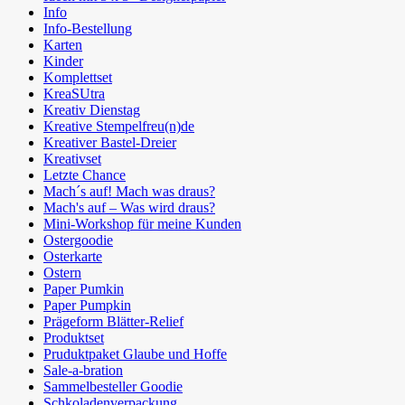
Info
Info-Bestellung
Karten
Kinder
Komplettset
KreaSUtra
Kreativ Dienstag
Kreative Stempelfreu(n)de
Kreativer Bastel-Dreier
Kreativset
Letzte Chance
Mach´s auf! Mach was draus?
Mach's auf – Was wird draus?
Mini-Workshop für meine Kunden
Ostergoodie
Osterkarte
Ostern
Paper Pumkin
Paper Pumpkin
Prägeform Blätter-Relief
Produktset
Pruduktpaket Glaube und Hoffe
Sale-a-bration
Sammelbesteller Goodie
Schkoladenverpackung