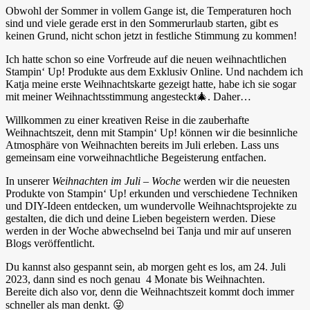
Obwohl der Sommer in vollem Gange ist, die Temperaturen hoch
sind und viele gerade erst in den Sommerurlaub starten, gibt es
keinen Grund, nicht schon jetzt in festliche Stimmung zu kommen!
Ich hatte schon so eine Vorfreude auf die neuen weihnachtlichen
Stampin‘ Up! Produkte aus dem Exklusiv Online. Und nachdem ich
Katja meine erste Weihnachtskarte gezeigt hatte, habe ich sie sogar
mit meiner Weihnachtsstimmung angesteckt🎄. Daher…
Willkommen zu einer kreativen Reise in die zauberhafte
Weihnachtszeit, denn mit Stampin‘ Up! können wir die besinnliche
Atmosphäre von Weihnachten bereits im Juli erleben. Lass uns
gemeinsam eine vorweihnachtliche Begeisterung entfachen.
In unserer
Weihnachten im Juli – Woche
werden wir die neuesten
Produkte von Stampin‘ Up! erkunden und verschiedene Techniken
und DIY-Ideen entdecken, um wundervolle Weihnachtsprojekte zu
gestalten, die dich und deine Lieben begeistern werden. Diese
werden in der Woche abwechselnd bei Tanja und mir auf unseren
Blogs veröffentlicht.
Du kannst also gespannt sein, ab morgen geht es los, am 24. Juli
2023, dann sind es noch genau 4 Monate bis Weihnachten.
Bereite dich also vor, denn die Weihnachtszeit kommt doch immer
schneller als man denkt. 😜