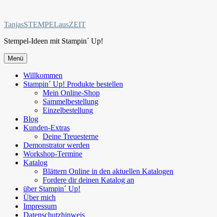
Zum
Inhalt
TanjasSTEMPELausZEIT
springen
Stempel-Ideen mit Stampin´ Up!
Menü
Willkommen
Stampin´ Up! Produkte bestellen
Mein Online-Shop
Sammelbestellung
Einzelbestellung
Blog
Kunden-Extras
Deine Treuesterne
Demonstrator werden
Workshop-Termine
Katalog
Blättern Online in den aktuellen Katalogen
Fordere dir deinen Katalog an
über Stampin´ Up!
Über mich
Impressum
Datenschutzhinweis