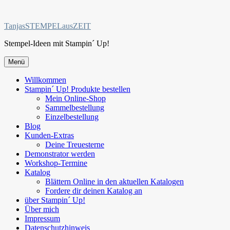
Zum
Inhalt
TanjasSTEMPELausZEIT
springen
Stempel-Ideen mit Stampin´ Up!
Menü
Willkommen
Stampin´ Up! Produkte bestellen
Mein Online-Shop
Sammelbestellung
Einzelbestellung
Blog
Kunden-Extras
Deine Treuesterne
Demonstrator werden
Workshop-Termine
Katalog
Blättern Online in den aktuellen Katalogen
Fordere dir deinen Katalog an
über Stampin´ Up!
Über mich
Impressum
Datenschutzhinweis