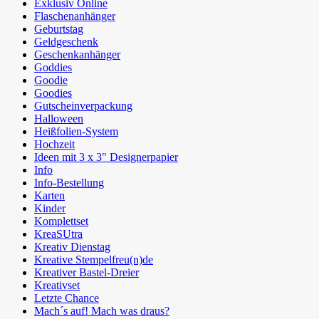
Exklusiv Online
Flaschenanhänger
Geburtstag
Geldgeschenk
Geschenkanhänger
Goddies
Goodie
Goodies
Gutscheinverpackung
Halloween
Heißfolien-System
Hochzeit
Ideen mit 3 x 3" Designerpapier
Info
Info-Bestellung
Karten
Kinder
Komplettset
KreaSUtra
Kreativ Dienstag
Kreative Stempelfreu(n)de
Kreativer Bastel-Dreier
Kreativset
Letzte Chance
Mach´s auf! Mach was draus?