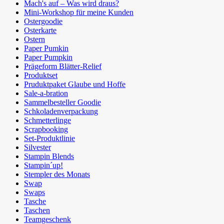
Mach's auf – Was wird draus?
Mini-Workshop für meine Kunden
Ostergoodie
Osterkarte
Ostern
Paper Pumkin
Paper Pumpkin
Prägeform Blätter-Relief
Produktset
Pruduktpaket Glaube und Hoffe
Sale-a-bration
Sammelbesteller Goodie
Schkoladenverpackung
Schmetterlinge
Scrapbooking
Set-Produktlinie
Silvester
Stampin Blends
Stampin´up!
Stempler des Monats
Swap
Swaps
Tasche
Taschen
Teamgeschenk