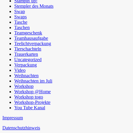
Stampin´up!
Stempler des Monats
Swap
Swaps
Tasche
Taschen
Teamgeschenk
Teamhausaufgabe
Teelichtverpackung
Tierschachteln
Trauerkarten
Uncategorized
Verpackung
Video
Weihnachten
Weihnachten im Juli
Workshop
Workshop @Home
Workshop togo
Workshop-Projekte
You Tube Kanal
Impressum
Datenschutzhinweis