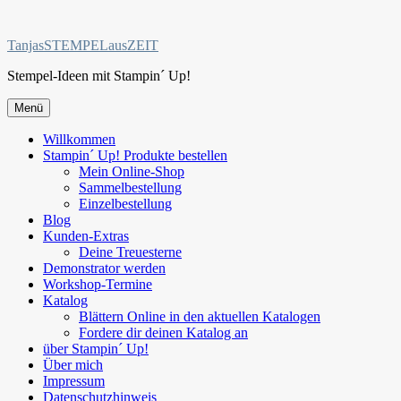
Zum
Inhalt
TanjasSTEMPELausZEIT
springen
Stempel-Ideen mit Stampin´ Up!
Menü
Willkommen
Stampin´ Up! Produkte bestellen
Mein Online-Shop
Sammelbestellung
Einzelbestellung
Blog
Kunden-Extras
Deine Treuesterne
Demonstrator werden
Workshop-Termine
Katalog
Blättern Online in den aktuellen Katalogen
Fordere dir deinen Katalog an
über Stampin´ Up!
Über mich
Impressum
Datenschutzhinweis