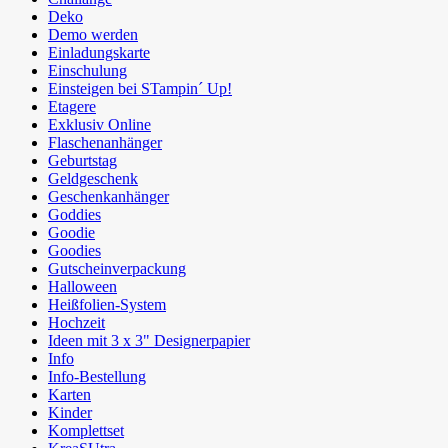
Deko
Demo werden
Einladungskarte
Einschulung
Einsteigen bei STampin´ Up!
Etagere
Exklusiv Online
Flaschenanhänger
Geburtstag
Geldgeschenk
Geschenkanhänger
Goddies
Goodie
Goodies
Gutscheinverpackung
Halloween
Heißfolien-System
Hochzeit
Ideen mit 3 x 3" Designerpapier
Info
Info-Bestellung
Karten
Kinder
Komplettset