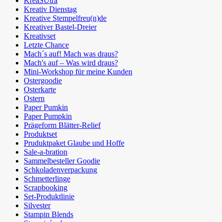
KreaSUtra
Kreativ Dienstag
Kreative Stempelfreu(n)de
Kreativer Bastel-Dreier
Kreativset
Letzte Chance
Mach´s auf! Mach was draus?
Mach's auf – Was wird draus?
Mini-Workshop für meine Kunden
Ostergoodie
Osterkarte
Ostern
Paper Pumkin
Paper Pumpkin
Prägeform Blätter-Relief
Produktset
Pruduktpaket Glaube und Hoffe
Sale-a-bration
Sammelbesteller Goodie
Schkoladenverpackung
Schmetterlinge
Scrapbooking
Set-Produktlinie
Silvester
Stampin Blends