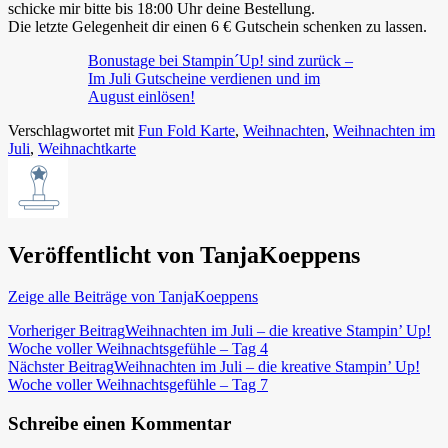
schicke mir bitte bis 18:00 Uhr deine Bestellung.
Die letzte Gelegenheit dir einen 6 € Gutschein schenken zu lassen.
Bonustage bei Stampin´Up! sind zurück –
Im Juli Gutscheine verdienen und im
August einlösen!
Verschlagwortet mit
Fun Fold Karte
,
Weihnachten
,
Weihnachten im
Juli
,
Weihnachtkarte
Veröffentlicht von
TanjaKoeppens
Zeige alle Beiträge von TanjaKoeppens
Beitragsnavigation
Vorheriger Beitrag
Weihnachten im Juli – die kreative Stampin’ Up!
Woche voller Weihnachtsgefühle – Tag 4
Nächster Beitrag
Weihnachten im Juli – die kreative Stampin’ Up!
Woche voller Weihnachtsgefühle – Tag 7
Schreibe einen Kommentar