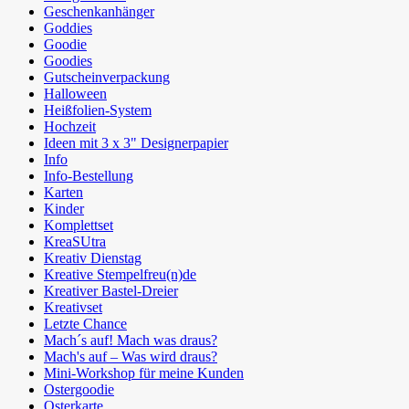
Geschenkanhänger
Goddies
Goodie
Goodies
Gutscheinverpackung
Halloween
Heißfolien-System
Hochzeit
Ideen mit 3 x 3" Designerpapier
Info
Info-Bestellung
Karten
Kinder
Komplettset
KreaSUtra
Kreativ Dienstag
Kreative Stempelfreu(n)de
Kreativer Bastel-Dreier
Kreativset
Letzte Chance
Mach´s auf! Mach was draus?
Mach's auf – Was wird draus?
Mini-Workshop für meine Kunden
Ostergoodie
Osterkarte