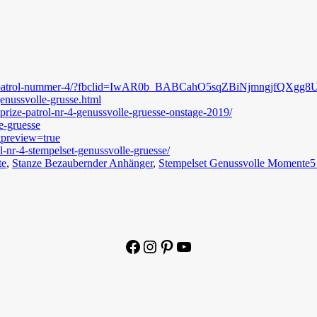
-prize-patrol-nummer-4/?fbclid=IwAR0b_BABCahO5sqZBiNjmngjfQ
enussvolle-grusse.html
-prize-patrol-nr-4-genussvolle-gruesse-onstage-2019/
e-gruesse
&preview=true
ol-nr-4-stempelset-genussvolle-gruesse
/
te
,
Stanze Bezaubernder Anhänger
,
Stempelset Genussvolle Momente
5
Facebook
Instagram
Pinterest
YouTube