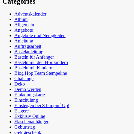
Categories
Adventskalender
Album
Allgemein
Angebote
Angebote und Neuigkeiten
Anleitung
Auftragsarbeit
Bastelanleitung
Basteln für Anfänger
Basteln mit den Hortkindern
Basteln mit Kindern
Blog Hop Team Stempeline
Challange
Deko
Demo werden
Einladungskarte
Einschulung
Einsteigen bei STampin´ Up!
Etagere
Exklusiv Online
Flaschenanhänger
Geburtstag
Geldgeschenk