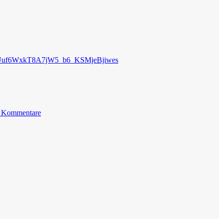
Xgg8Uuf6WxkT8A7jW5_b6_KSMjeBjiwes
 Kommentare