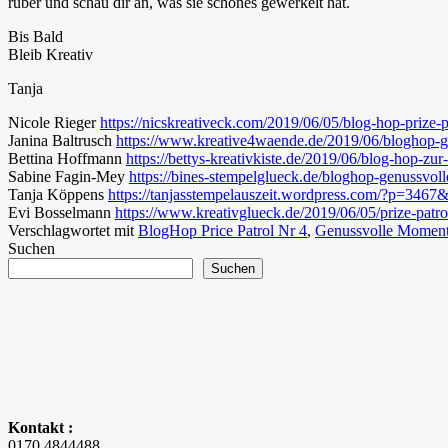
rüber und schau dir an, was sie schönes gewerkelt hat.
Bis Bald
Bleib Kreativ
Tanja
Nicole Rieger
https://nicskreativeck.com/2019/06/05/blog-hop
Janina Baltrusch
https://www.kreative4waende.de/2019/06/bloghop-g
Bettina Hoffmann
https://bettys-kreativkiste.de/2019/06/blog-hop-zur
Sabine Fagin-Mey
https://bines-stempelglueck.de/bloghop-genussvoll
Tanja Köppens
https://tanjasstempelauszeit.wordpress.com/?p=3467
Evi Bosselmann
https://www.kreativglueck.de/2019/06/05/
prize-patr
Verschlagwortet mit
BlogHop Price Patrol Nr 4
,
Genussvolle Momen
Suchen
Suchen
Kontakt :
0170 4844488