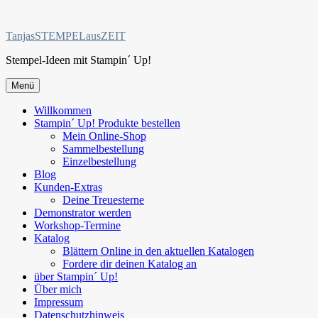
Zum
Inhalt
TanjasSTEMPELausZEIT
springen
Stempel-Ideen mit Stampin´ Up!
Menü
Willkommen
Stampin´ Up! Produkte bestellen
Mein Online-Shop
Sammelbestellung
Einzelbestellung
Blog
Kunden-Extras
Deine Treuesterne
Demonstrator werden
Workshop-Termine
Katalog
Blättern Online in den aktuellen Katalogen
Fordere dir deinen Katalog an
über Stampin´ Up!
Über mich
Impressum
Datenschutzhinweis