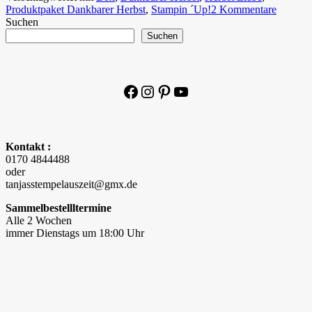
Produktpaket Dankbarer Herbst
,
Stampin ´Up!
2 Kommentare
Suchen
Suchen
Facebook
Instagram
Pinterest
YouTube
Kontakt :
0170 4844488
oder
tanjasstempelauszeit@gmx.de
Sammelbestellltermine
Alle 2 Wochen
immer Dienstags um 18:00 Uhr