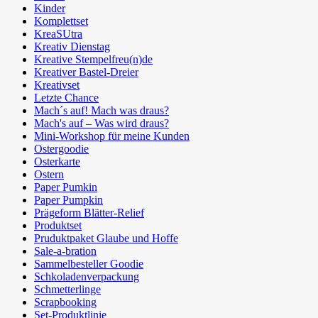
Kinder
Komplettset
KreaSUtra
Kreativ Dienstag
Kreative Stempelfreu(n)de
Kreativer Bastel-Dreier
Kreativset
Letzte Chance
Mach´s auf! Mach was draus?
Mach's auf – Was wird draus?
Mini-Workshop für meine Kunden
Ostergoodie
Osterkarte
Ostern
Paper Pumkin
Paper Pumpkin
Prägeform Blätter-Relief
Produktset
Pruduktpaket Glaube und Hoffe
Sale-a-bration
Sammelbesteller Goodie
Schkoladenverpackung
Schmetterlinge
Scrapbooking
Set-Produktlinie