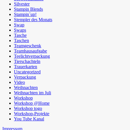
Silvester
Stampin Blends
Stampin´up!
Stempler des Monats
Swap
Swaps
Tasche
Taschen
Teamgeschenk
Teamhausaufgabe
Teelichtverpackung
Tierschachteln
Trauerkarten
Uncategorized
Verpackung
Video
Weihnachten
Weihnachten im Juli
Workshop
Workshop @Home
Workshop togo
Workshop-Projekte
You Tube Kanal
Impressum