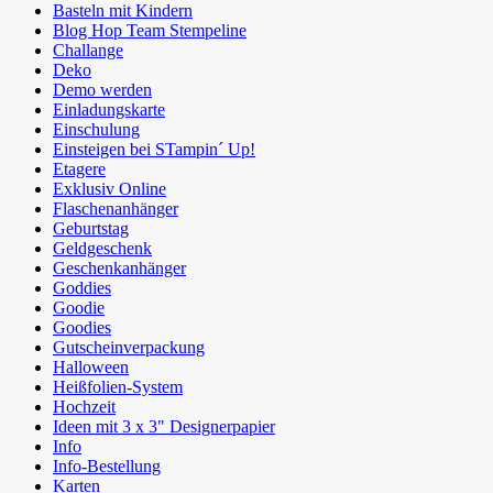
Basteln mit Kindern
Blog Hop Team Stempeline
Challange
Deko
Demo werden
Einladungskarte
Einschulung
Einsteigen bei STampin´ Up!
Etagere
Exklusiv Online
Flaschenanhänger
Geburtstag
Geldgeschenk
Geschenkanhänger
Goddies
Goodie
Goodies
Gutscheinverpackung
Halloween
Heißfolien-System
Hochzeit
Ideen mit 3 x 3" Designerpapier
Info
Info-Bestellung
Karten