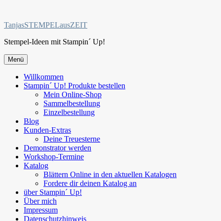
Zum
Inhalt
TanjasSTEMPELausZEIT
springen
Stempel-Ideen mit Stampin´ Up!
Menü
Willkommen
Stampin´ Up! Produkte bestellen
Mein Online-Shop
Sammelbestellung
Einzelbestellung
Blog
Kunden-Extras
Deine Treuesterne
Demonstrator werden
Workshop-Termine
Katalog
Blättern Online in den aktuellen Katalogen
Fordere dir deinen Katalog an
über Stampin´ Up!
Über mich
Impressum
Datenschutzhinweis