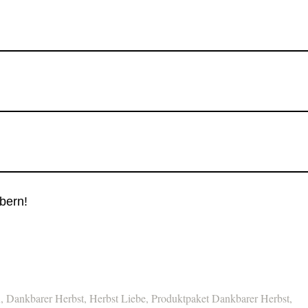
bern!
x
,
Dankbarer Herbst
,
Herbst Liebe
,
Produktpaket Dankbarer Herbst
,