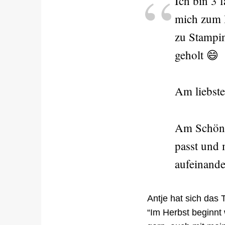
Ich bin 3 
mich zum 
zu Stampi
geholt 😄
Am liebst
Am Schönst
passt und 
aufeinand
Antje hat sich da
“Im Herbst beginnt 