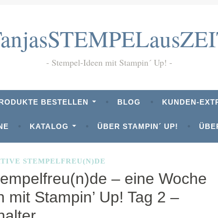
TanjasSTEMPELausZEI
Stempel-Ideen mit Stampin´ Up!
PRODUKTE BESTELLEN
BLOG
KUNDEN-EXT
NE
KATALOG
ÜBER STAMPIN´ UP!
ÜBE
DATENSCHUTZHINWEIS
DOWNLOADS
TIVE STEMPELFREU(N)DE
tempelfreu(n)de – eine Woche
n mit Stampin’ Up! Tag 2 –
ODUKTPAKET DANKBARER HERBST
halter