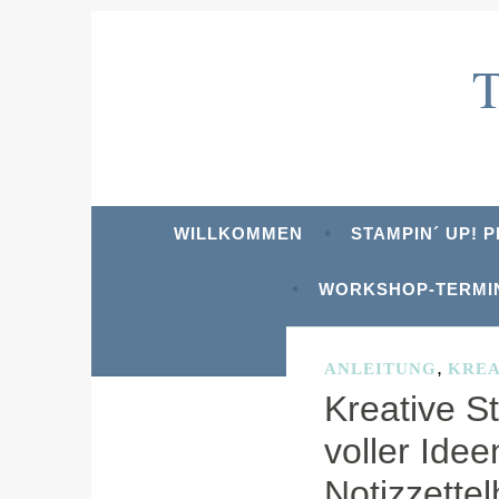
Zum
Inhalt
springen
WILLKOMMEN
STAMPIN´ UP! 
WORKSHOP-TERMI
,
ANLEITUNG
KREA
Kreative S
voller Idee
SCHLAGWORT:
PR
Notizzettel