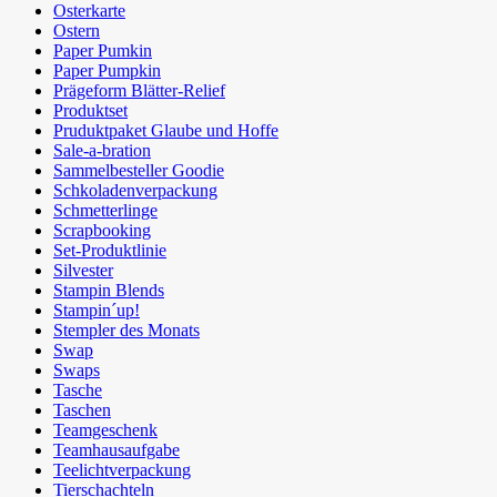
Osterkarte
Ostern
Paper Pumkin
Paper Pumpkin
Prägeform Blätter-Relief
Produktset
Pruduktpaket Glaube und Hoffe
Sale-a-bration
Sammelbesteller Goodie
Schkoladenverpackung
Schmetterlinge
Scrapbooking
Set-Produktlinie
Silvester
Stampin Blends
Stampin´up!
Stempler des Monats
Swap
Swaps
Tasche
Taschen
Teamgeschenk
Teamhausaufgabe
Teelichtverpackung
Tierschachteln