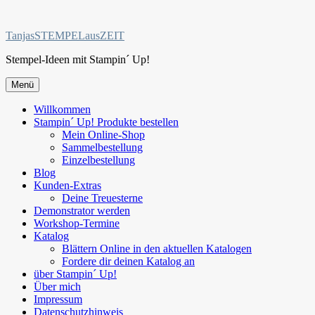
Zum
Inhalt
TanjasSTEMPELausZEIT
springen
Stempel-Ideen mit Stampin´ Up!
Menü
Willkommen
Stampin´ Up! Produkte bestellen
Mein Online-Shop
Sammelbestellung
Einzelbestellung
Blog
Kunden-Extras
Deine Treuesterne
Demonstrator werden
Workshop-Termine
Katalog
Blättern Online in den aktuellen Katalogen
Fordere dir deinen Katalog an
über Stampin´ Up!
Über mich
Impressum
Datenschutzhinweis