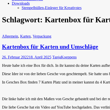
Downloads
Stempelhüllen-Einleger für Kreativstes
Schlagwort:
Kartenbox für Kar
Allgemein
,
Karten
,
Verpackung
Kartenbox für Karten und Umschläge
26. Februar 2022
18. April 2025
TanjaKoeppens
Heute habe ich eine Box für dich. In ihr kannst du deine Karten auf
Diese Idee ist von der lieben Gesche von geschtempelt. Sie hatte uns 
In Gesches Box finden 7 Karten Platz und in meiner kannst du 4 Kar
Die linke habe ich mit den Maßen von Gesche gebastelt und bei der r
Die liebe Gesche hat ein Video auf YouTube hochgeladen. Das verlink