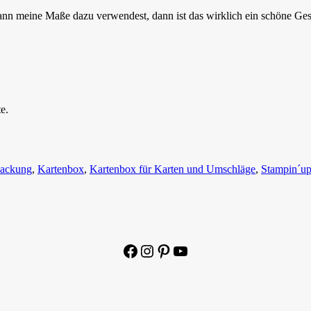
ann meine Maße dazu verwendest, dann ist das wirklich ein schöne Ge
e.
packung
,
Kartenbox
,
Kartenbox für Karten und Umschläge
,
Stampin´up
Facebook
Instagram
Pinterest
YouTube