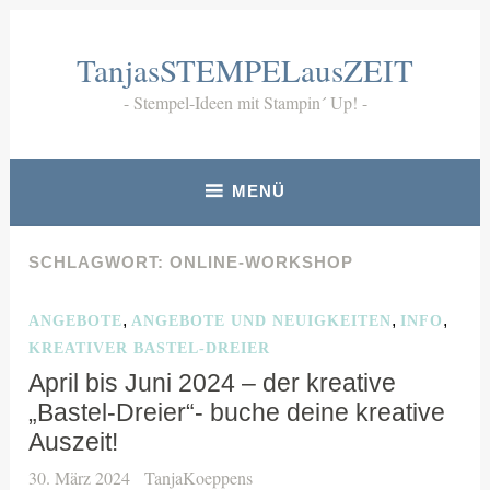
Zum
Inhalt
TanjasSTEMPELausZEIT
springen
Stempel-Ideen mit Stampin´ Up!
MENÜ
SCHLAGWORT:
ONLINE-WORKSHOP
,
,
,
ANGEBOTE
ANGEBOTE UND NEUIGKEITEN
INFO
KREATIVER BASTEL-DREIER
April bis Juni 2024 – der kreative
„Bastel-Dreier“- buche deine kreative
Auszeit!
30. März 2024
TanjaKoeppens