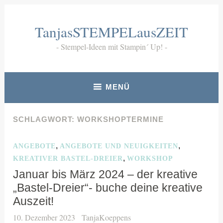
Zum
Inhalt
TanjasSTEMPELausZEIT
springen
Stempel-Ideen mit Stampin´ Up!
MENÜ
SCHLAGWORT:
WORKSHOPTERMINE
,
,
ANGEBOTE
ANGEBOTE UND NEUIGKEITEN
,
KREATIVER BASTEL-DREIER
WORKSHOP
Januar bis März 2024 – der kreative
„Bastel-Dreier“- buche deine kreative
Auszeit!
10. Dezember 2023
TanjaKoeppens