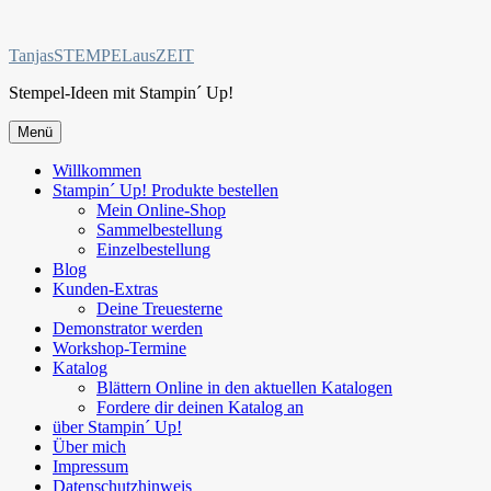
Zum
Inhalt
TanjasSTEMPELausZEIT
springen
Stempel-Ideen mit Stampin´ Up!
Menü
Willkommen
Stampin´ Up! Produkte bestellen
Mein Online-Shop
Sammelbestellung
Einzelbestellung
Blog
Kunden-Extras
Deine Treuesterne
Demonstrator werden
Workshop-Termine
Katalog
Blättern Online in den aktuellen Katalogen
Fordere dir deinen Katalog an
über Stampin´ Up!
Über mich
Impressum
Datenschutzhinweis