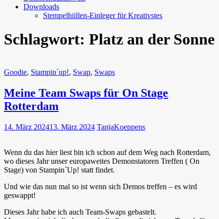
Downloads
Stempelhüllen-Einleger für Kreativstes
Schlagwort:
Platz an der Sonne
Goodie
,
Stampin´up!
,
Swap
,
Swaps
Meine Team Swaps für On Stage
Rotterdam
14. März 2024
13. März 2024
TanjaKoeppens
Wenn du das hier liest bin ich schon auf dem Weg nach Rotterdam,
wo dieses Jahr unser europaweites Demonstatoren Treffen ( On
Stage) von Stampin´Up! statt findet.
Und wie das nun mal so ist wenn sich Demos treffen – es wird
geswappt!
Dieses Jahr habe ich auch Team-Swaps gebastelt.