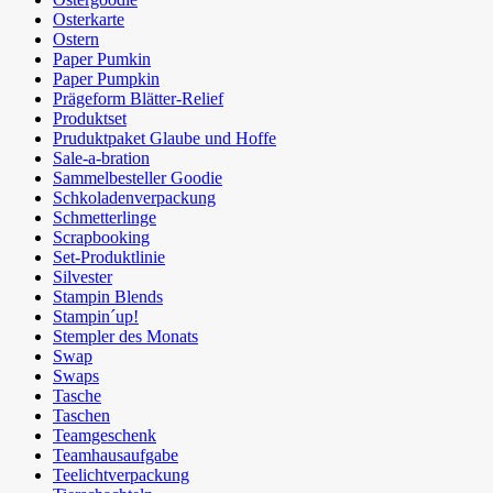
Osterkarte
Ostern
Paper Pumkin
Paper Pumpkin
Prägeform Blätter-Relief
Produktset
Pruduktpaket Glaube und Hoffe
Sale-a-bration
Sammelbesteller Goodie
Schkoladenverpackung
Schmetterlinge
Scrapbooking
Set-Produktlinie
Silvester
Stampin Blends
Stampin´up!
Stempler des Monats
Swap
Swaps
Tasche
Taschen
Teamgeschenk
Teamhausaufgabe
Teelichtverpackung