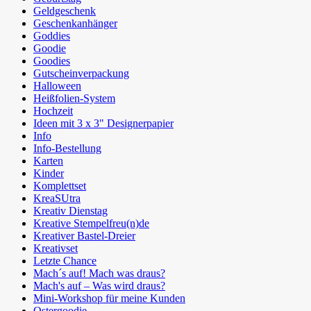
Geldgeschenk
Geschenkanhänger
Goddies
Goodie
Goodies
Gutscheinverpackung
Halloween
Heißfolien-System
Hochzeit
Ideen mit 3 x 3" Designerpapier
Info
Info-Bestellung
Karten
Kinder
Komplettset
KreaSUtra
Kreativ Dienstag
Kreative Stempelfreu(n)de
Kreativer Bastel-Dreier
Kreativset
Letzte Chance
Mach´s auf! Mach was draus?
Mach's auf – Was wird draus?
Mini-Workshop für meine Kunden
Ostergoodie