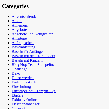
Categories
Adventskalender
Album
Allgemein
Angebote
Angebote und Neuigkeiten
Anleitung
Auftragsarbeit
Bastelanleitung
Basteln für Anfänger
Basteln mit den Hortkindern
Basteln mit Kindern
Blog Hop Team Stempeline
Challange
Deko
Demo werden
Einladungskarte
Einschulung
Einsteigen bei STampin´ Up!
Etagere
Exklusiv Online
Flaschenanhänger
Geburtstag