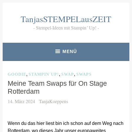
Zum
Inhalt
TanjasSTEMPELausZEIT
springen
Stempel-Ideen mit Stampin´ Up!
MENÜ
,
,
,
GOODIE
STAMPIN´UP!
SWAP
SWAPS
Meine Team Swaps für On Stage
Rotterdam
14. März 2024
TanjaKoeppens
Wenn du das hier liest bin ich schon auf dem Weg nach
Rotterdam, wo dieses Jahr unser europaweites