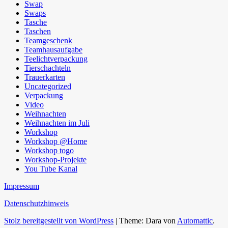
Swap
Swaps
Tasche
Taschen
Teamgeschenk
Teamhausaufgabe
Teelichtverpackung
Tierschachteln
Trauerkarten
Uncategorized
Verpackung
Video
Weihnachten
Weihnachten im Juli
Workshop
Workshop @Home
Workshop togo
Workshop-Projekte
You Tube Kanal
Impressum
Datenschutzhinweis
Stolz bereitgestellt von WordPress
|
Theme: Dara von
Automattic
.