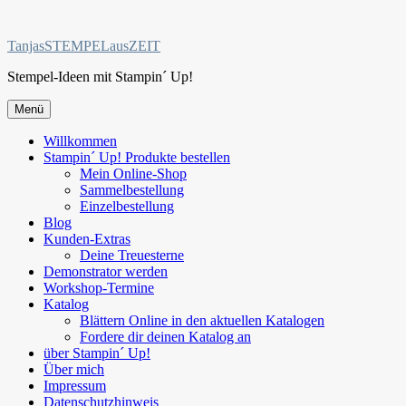
Zum
Inhalt
TanjasSTEMPELausZEIT
springen
Stempel-Ideen mit Stampin´ Up!
Menü
Willkommen
Stampin´ Up! Produkte bestellen
Mein Online-Shop
Sammelbestellung
Einzelbestellung
Blog
Kunden-Extras
Deine Treuesterne
Demonstrator werden
Workshop-Termine
Katalog
Blättern Online in den aktuellen Katalogen
Fordere dir deinen Katalog an
über Stampin´ Up!
Über mich
Impressum
Datenschutzhinweis