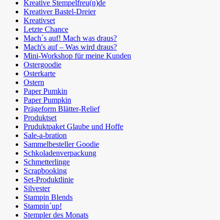
Kreative Stempelfreu(n)de
Kreativer Bastel-Dreier
Kreativset
Letzte Chance
Mach´s auf! Mach was draus?
Mach's auf – Was wird draus?
Mini-Workshop für meine Kunden
Ostergoodie
Osterkarte
Ostern
Paper Pumkin
Paper Pumpkin
Prägeform Blätter-Relief
Produktset
Pruduktpaket Glaube und Hoffe
Sale-a-bration
Sammelbesteller Goodie
Schkoladenverpackung
Schmetterlinge
Scrapbooking
Set-Produktlinie
Silvester
Stampin Blends
Stampin´up!
Stempler des Monats