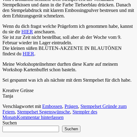
Stempelkissen und dann in die Farbe Tiefseeblau drücken. Danach
den Stempelabdruck mit klarem Embossingpulver bestreuen und mit
dem Erhitzungsgerät schmelzen.
Wenn du dich fragst welche Prägeform ich genommen habe, kannst
du sie dir
HIER
anschauen.
Sie ist zur Zeit nicht bestellbar, soll aber ab der Woche vom 9.
Februar wieder im Lager eintrudeln.
Die kleinen süßen BLÜTEN-AKZENTE IN BLAUTÖNEN
findest du
HIER
.
Meine Workshopteilnehmer durften diese Karte auf meinem
Workshop Kartenbuffet schon basteln.
Sei gespannt was ich als nächste mit dem Stempelset für dich habe.
Kreative Grüsse
Tanja
Verschlagwortet mit
Embossen
,
Prägen
,
Stempelset Gründe zum
Feiern
,
Stempelset Segenswünsche
,
Stempler des
Monats
Kommentar hinterlassen
Suchen
Suchen