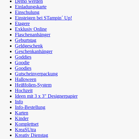
Demo werden
Einladungskarte
Einschulung
Einsteigen bei STampin´ Up!
Etagere
Exklusiv Online
Flaschenanhänger
Geburtstag
Geldgeschenk
Geschenkanhänger
Goddies
Goodie
Goodies
Gutscheinverpackung
Halloween
Heißfolien-System
Hochzeit
Ideen mit 3 x 3" Designerpapier
Info
Info-Bestellung
Karten
Kinder
Komplettset
KreaSUtra
Kreativ Dienstag