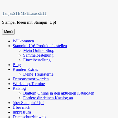
Zum
Inhalt
TanjasSTEMPELausZEIT
springen
Stempel-Ideen mit Stampin´ Up!
Menü
Willkommen
Stampin´ Up! Produkte bestellen
Mein Online-Shop
Sammelbestellung
Einzelbestellung
Blog
Kunden-Extras
Deine Treuesterne
Demonstrator werden
Workshop-Termine
Katalog
Blättern Online in den aktuellen Katalogen
Fordere dir deinen Katalog an
über Stampin´ Up!
Über mich
Impressum
Datenschutzhinweis