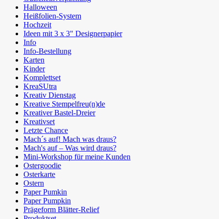
Halloween
Heißfolien-System
Hochzeit
Ideen mit 3 x 3" Designerpapier
Info
Info-Bestellung
Karten
Kinder
Komplettset
KreaSUtra
Kreativ Dienstag
Kreative Stempelfreu(n)de
Kreativer Bastel-Dreier
Kreativset
Letzte Chance
Mach´s auf! Mach was draus?
Mach's auf – Was wird draus?
Mini-Workshop für meine Kunden
Ostergoodie
Osterkarte
Ostern
Paper Pumkin
Paper Pumpkin
Prägeform Blätter-Relief
Produktset