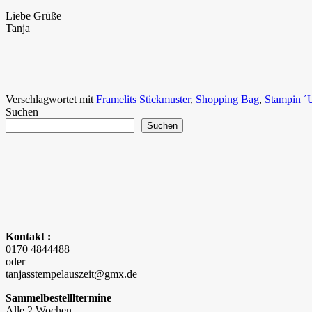
Liebe Grüße
Tanja
Verschlagwortet mit
Framelits Stickmuster
,
Shopping Bag
,
Stampin ´
Suchen
Suchen
Kontakt :
0170 4844488
oder
tanjasstempelauszeit@gmx.de
Sammelbestellltermine
Alle 2 Wochen