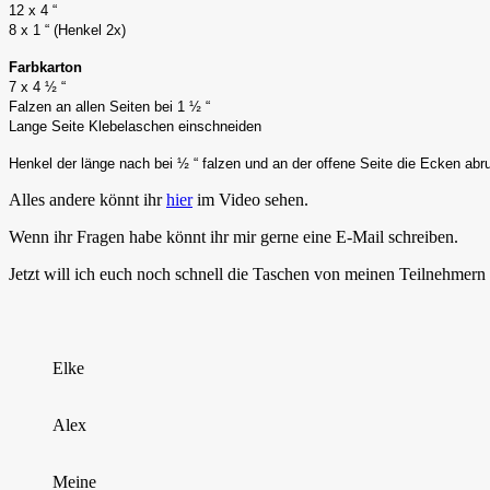
12 x 4 “
8 x 1 “ (Henkel 2x)
Farbkarton
7 x 4 ½ “
Falzen an allen Seiten bei 1 ½ “
Lange Seite Klebelaschen einschneiden
Henkel der länge nach bei ½ “ falzen und an der offene Seite die Ecken 
Alles andere könnt ihr
hier
im Video sehen.
Wenn ihr Fragen habe könnt ihr mir gerne eine E-Mail schreiben.
Jetzt will ich euch noch schnell die Taschen von meinen Teilnehmern
Elke
Alex
Meine