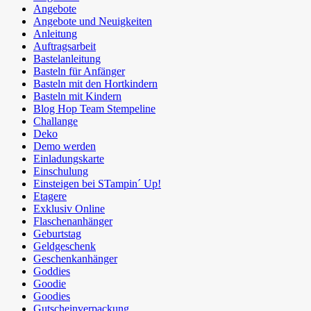
Angebote
Angebote und Neuigkeiten
Anleitung
Auftragsarbeit
Bastelanleitung
Basteln für Anfänger
Basteln mit den Hortkindern
Basteln mit Kindern
Blog Hop Team Stempeline
Challange
Deko
Demo werden
Einladungskarte
Einschulung
Einsteigen bei STampin´ Up!
Etagere
Exklusiv Online
Flaschenanhänger
Geburtstag
Geldgeschenk
Geschenkanhänger
Goddies
Goodie
Goodies
Gutscheinverpackung